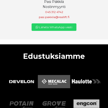
Pasi Päkkilä
Nostinmyynti
045 312 4742
pasi.pakkila@reallift.fi
Lähetä WhatsApp viesti
Edustuksiamme