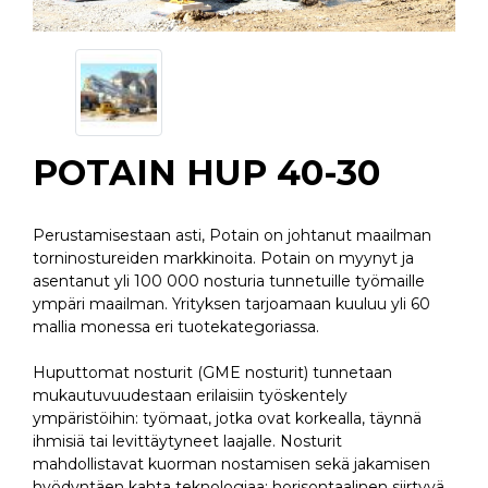
POTAIN HUP 40-30
Perustamisestaan asti, Potain on johtanut maailman
torninostureiden markkinoita. Potain on myynyt ja
asentanut yli 100 000 nosturia tunnetuille työmaille
ympäri maailman. Yrityksen tarjoamaan kuuluu yli 60
mallia monessa eri tuotekategoriassa.
Huputtomat nosturit (GME nosturit) tunnetaan
mukautuvuudestaan erilaisiin työskentely
ympäristöihin: työmaat, jotka ovat korkealla, täynnä
ihmisiä tai levittäytyneet laajalle. Nosturit
mahdollistavat kuorman nostamisen sekä jakamisen
hyödyntäen kahta teknologiaa: horisontaalinen siirtyvä