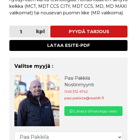
kelkka (MCT, MDT CCS CITY, MDT CCS, MD, MD MAXI
valikoimat) tai nousevan puomin liike (MR valikoima).
kpl
PYYDÄ TARJOUS
LATAA ESITE-PDF
Valitse myyjä :
Pasi Päkkilä
Nostinmyynti
045 312 4742
pasi.pakkila@reallift.fi
Lähetä WhatsApp viesti