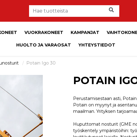
KONEET
VUOKRAKONEET
KAMPANJAT
VAIHTOKON
HUOLTO JA VARAOSAT
YHTEYSTIEDOT
unosturit
Potain Igo 30
POTAIN IGO
Perustamisestaan asti, Potain
Potain on myynyt ja asentanut
maailman. Yrityksen tarjoamaa
Huputtomat nosturit (GME nos
työskentely ympäristöihin: työ