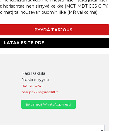
urit mahdollistavat kuorman nostamisen sekä jakamisen
 horisontaalinen siirtyvä kelkka (MCT, MDT CCS CITY,
mat) tai nousevan puomin liike (MR valikoima).
PYYDÄ TARJOUS
LATAA ESITE-PDF
Pasi Päkkilä
Nostinmyynti
045 312 4742
pasi.pakkila@reallift.fi
Lähetä WhatsApp viesti