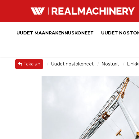
UUDET MAANRAKENNUSKONEET
UUDET NOSTO
Takaisin
Uudet nostokoneet
Nosturit
Linkk