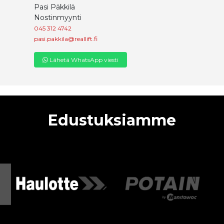
Pasi Päkkilä
Nostinmyynti
045 312 4742
pasi.pakkila@reallift.fi
Lähetä WhatsApp viesti
Edustuksiamme