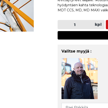
levittäytyneet laajalle. Nost
hyödyntäen kahta teknologiaa:
MDT CCS, MD, MD MAXI valikoi
kpl
Valitse myyjä :