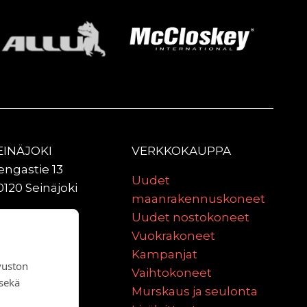
EINÄJOKI
VERKKOKAUPPA
engastie 13
Uudet
0120 Seinäjoki
maanrakennuskoneet
ULU
Uudet nostokoneet
aniittitie 2
Vuokrakoneet
0620 Oulu
Kampanjat
vuston
Vaihtokoneet
 sekä
Murskaus ja seulonta