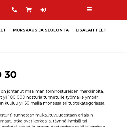
EET
MURSKAUS JA SEULONTA
LISÄLAITTEET
 30
 on johtanut maailman torninostureiden markkinoita.
 yli 100 000 nosturia tunnetuille työmaille ympäri
n kuuluu yli 60 mallia monessa eri tuotekategoriassa.
turit) tunnetaan mukautuvuudestaan erilaisiin
maat, jotka ovat korkealla, täynnä ihmisiä tai