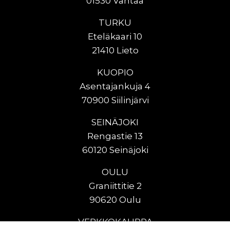
01530 Vantaa
TURKU
Eteläkaari 10
21410 Lieto
KUOPIO
Asentajankuja 4
70900 Siilinjärvi
SEINÄJOKI
Rengastie 13
60120 Seinäjoki
OULU
Graniittitie 2
90620 Oulu
VERKKOKAUPPA