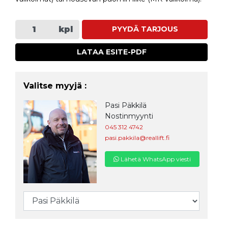
kpl
PYYDÄ TARJOUS
LATAA ESITE-PDF
Valitse myyjä :
Pasi Päkkilä
Nostinmyynti
045 312 4742
pasi.pakkila@reallift.fi
Lähetä WhatsApp viesti