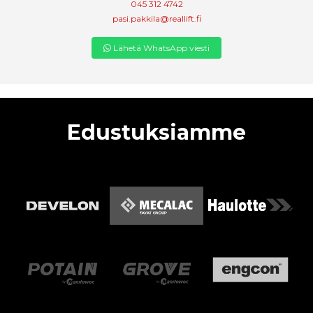
045 312 4742
pasi.pakkila@reallift.fi
Lähetä WhatsApp viesti
Edustuksiamme