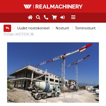
Uudet nostokoneet
Nosturit
Torninosturit
Potain MDT219 J8