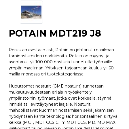
POTAIN MDT219 J8
Perustamisestaan asti, Potain on johtanut maailman
torninostureiden markkinoita. Potain on myynyt ja
asentanut yli 100 000 nosturia tunnetuille työmaille
ympäri maailman. Yrityksen tarjoamaan kuuluu yli 60
mallia monessa eri tuotekategoriassa.
Huputtomat nosturit (GME nosturit) tunnetaan
mukautuvuudestaan erilaisiin työskentely
ympäristöihin: työmaat, jotka ovat korkealla, täynnä
ihmisiä tai levittäytyneet laajalle. Nosturit
mahdollistavat kuorman nostamisen sekä jakamisen
hyödyntäen kahta teknologiaa: horisontaalinen siirtyvä
kelkka (MCT, MDT CCS CITY, MDT CCS, MD, MD MAXI
valikoimat) tai nousevan puomin liike (MR valikoima).