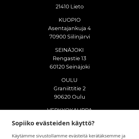
21410 Lieto
KUOPIO
Asentajankuja 4
70900 Siilinjärvi
SEINÄJOKI
Rengastie 13
60120 Seinäjoki
OULU
Graniittitie 2
90620 Oulu
VERKKOKAUPPA
Sopiiko evästeiden käyttö?
Uudet maanrakennuskoneet
Uudet nostokoneet
Käytämme sivustollamme evästeitä kerätäksemme ja