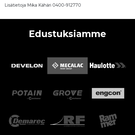
Lisätietoja Mika Kähäri 0400-912770
Edustuksiamme