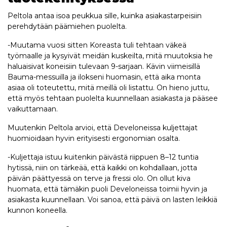
Peltola antaa isoa peukkua sille, kuinka asiakastarpeisiin
perehdytään päämiehen puolelta.
-Muutama vuosi sitten Koreasta tuli tehtaan väkeä
työmaalle ja kysyivät meidän kuskeilta, mitä muutoksia he
haluaisivat koneisiin tulevaan 9-sarjaan. Kävin viimeisillä
Bauma-messuilla ja ilokseni huomasin, että aika monta
asiaa oli toteutettu, mitä meillä oli listattu. On hieno juttu,
että myös tehtaan puolelta kuunnellaan asiakasta ja pääsee
vaikuttamaan.
Muutenkin Peltola arvioi, että Develoneissa kuljettajat
huomioidaan hyvin erityisesti ergonomian osalta.
-Kuljettaja istuu kuitenkin päivästä riippuen 8–12 tuntia
hytissä, niin on tärkeää, että kaikki on kohdallaan, jotta
päivän päättyessä on terve ja fressi olo. On ollut kiva
huomata, että tämäkin puoli Develoneissa toimii hyvin ja
asiakasta kuunnellaan. Voi sanoa, että päivä on lasten leikkiä
kunnon koneella.