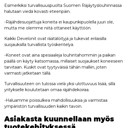
Esimerkiksi turvallisuuspuolta Suomen Räjäytyslouhinnassa
halutaan viedä kovasti eteenpäin.
-Räjähdesuojattuja koneita ei kaupunkipuolella juuri ole,
mutta me olemme niitä ottaneet käyttöön.
Kaikki Develonit ovat räätälöityjä ja tukevat erilaisilla
suojauksilla turvallista työskentelyä.
-Koneet ovat aina spesiaaleja louhintahommiin ja paikan
päällä on käyty katsomassa, millaiset suojaukset koneeseen
tarvitaan. Kuskit ovat tyytyväisiä tähän malliin, joten
varmasti jatketaan tällä.
Turvallisuuteen on tulossa vielä yksi ulottuvuus lisää, sillä
yritykselle koulutetaan omaa räjähdekoiraa.
-Haluamme poissulkea mahdollisuuksia ja varmistaa
ympäristön turvallisuuden kaikin tavoin.
Asiakasta kuunnellaan myös
tuotekehityksessä