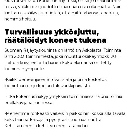
-Jos torstaina on kone mennyt rikki, on se jo maanantaina
töissä, vaikka olisi jouduttu tilaamaan osia ulkomailta. Näin
luottamus säilyy, kun tietää, että mitä tahansa tapahtuu,
homma hoituu.
Turvallisuus ykkösjuttu,
räätälöidyt koneet tukena
Suomen Räjäytyslouhinta on lähtöisin Askolasta. Toiminta
lähti 2003 toiminimestä, joka muuttui osakeyhtiöksi 2011.
Peltola kuvailee, että hänen koko elämänsä on tehty
louhinnan ympärille.
-Kaikki perheenjäsenet ovat alalla ja oma kosketus
louhintaan on jo koulun taksvärkkipäivästä.
Pitkä kokemus näkyy yrityksen toiminnassa haluna toimia
edelläkävijänä monessa.
-Menemme rohkeasti vaikeisiin paikkoihin, koska sillä tavalla
keksitään ratkaisuja ja pystytään tuomaan uutta.
Kehittäminen ja kehittyminen, siitä pidän.