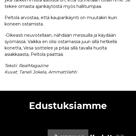
yksi tärkeimmistä asioista on, että tunnetaan toisemme. Se
tekee omasta ajankäytöstä myös hallitumpaa.
Peltola arvostaa, että kaupankäynti on muutakin kuin
koneen ostamista.
-Oikeasti neuvotellaan, nähdään messuilla ja käydään
syömässä. Vaikka en olisi ostamassa juuri sillä hetkellä
konetta, Vesa soittelee ja pitää sillä tavalla huolta
asiakkaasta, Peltola päättää.
Teksti: RealMagazine
Kuvat: Taneli Jokela, Ammattilehti
Edustuksiamme