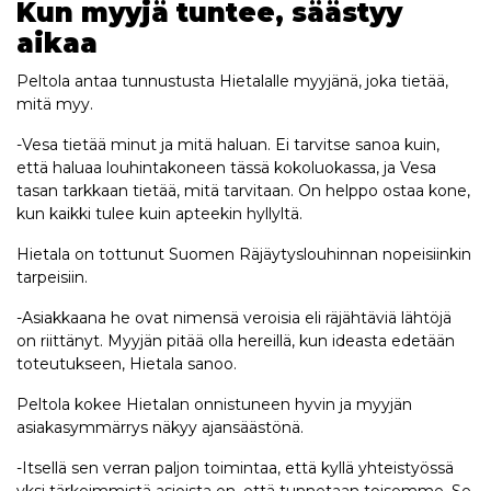
Kun myyjä tuntee, säästyy
aikaa
Peltola antaa tunnustusta Hietalalle myyjänä, joka tietää,
mitä myy.
-Vesa tietää minut ja mitä haluan. Ei tarvitse sanoa kuin,
että haluaa louhintakoneen tässä kokoluokassa, ja Vesa
tasan tarkkaan tietää, mitä tarvitaan. On helppo ostaa kone,
kun kaikki tulee kuin apteekin hyllyltä.
Hietala on tottunut Suomen Räjäytyslouhinnan nopeisiinkin
tarpeisiin.
-Asiakkaana he ovat nimensä veroisia eli räjähtäviä lähtöjä
on riittänyt. Myyjän pitää olla hereillä, kun ideasta edetään
toteutukseen, Hietala sanoo.
Peltola kokee Hietalan onnistuneen hyvin ja myyjän
asiakasymmärrys näkyy ajansäästönä.
-Itsellä sen verran paljon toimintaa, että kyllä yhteistyössä