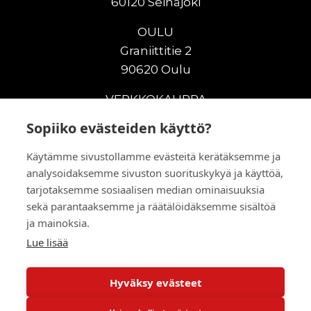
60120 Seinäjoki
OULU
Graniittitie 2
90620 Oulu
VERKKOKAUPPA
Sopiiko evästeiden käyttö?
Uudet maanrakennuskoneet
Uudet nostokoneet
Käytämme sivustollamme evästeitä kerätäksemme ja
Vuokrakoneet
analysoidaksemme sivuston suorituskykyä ja käyttöä,
Kampanjat
tarjotaksemme sosiaalisen median ominaisuuksia
Vaihtokoneet
sekä parantaaksemme ja räätälöidäksemme sisältöä
ja mainoksia.
Murskaus ja seulonta
Lisälaitteet
Lue lisää
Huolto ja varaosat
Hyväksy evästeet
© 2026 RealMachinery Oy