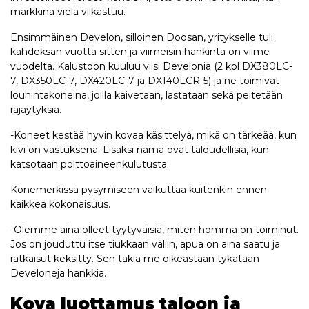
markkina vielä vilkastuu.
Ensimmäinen Develon, silloinen Doosan, yritykselle tuli
kahdeksan vuotta sitten ja viimeisin hankinta on viime
vuodelta. Kalustoon kuuluu viisi Develonia (2 kpl DX380LC-
7, DX350LC-7, DX420LC-7 ja DX140LCR-5) ja ne toimivat
louhintakoneina, joilla kaivetaan, lastataan sekä peitetään
räjäytyksiä.
-Koneet kestää hyvin kovaa käsittelyä, mikä on tärkeää, kun
kivi on vastuksena. Lisäksi nämä ovat taloudellisia, kun
katsotaan polttoaineenkulutusta.
Konemerkissä pysymiseen vaikuttaa kuitenkin ennen
kaikkea kokonaisuus.
-Olemme aina olleet tyytyväisiä, miten homma on toiminut.
Jos on jouduttu itse tiukkaan väliin, apua on aina saatu ja
ratkaisut keksitty. Sen takia me oikeastaan tykätään
Develoneja hankkia.
Kova luottamus taloon ja