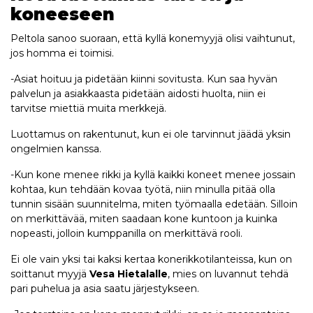
koneeseen
Peltola sanoo suoraan, että kyllä konemyyjä olisi vaihtunut,
jos homma ei toimisi.
-Asiat hoituu ja pidetään kiinni sovitusta. Kun saa hyvän
palvelun ja asiakkaasta pidetään aidosti huolta, niin ei
tarvitse miettiä muita merkkejä.
Luottamus on rakentunut, kun ei ole tarvinnut jäädä yksin
ongelmien kanssa.
-Kun kone menee rikki ja kyllä kaikki koneet menee jossain
kohtaa, kun tehdään kovaa työtä, niin minulla pitää olla
tunnin sisään suunnitelma, miten työmaalla edetään. Silloin
on merkittävää, miten saadaan kone kuntoon ja kuinka
nopeasti, jolloin kumppanilla on merkittävä rooli.
Ei ole vain yksi tai kaksi kertaa konerikkotilanteissa, kun on
soittanut myyjä
Vesa Hietalalle
, mies on luvannut tehdä
pari puhelua ja asia saatu järjestykseen.