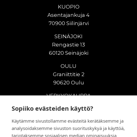
KUOPIO
Asentajankuja 4
70900 Siilinjärvi
SEINÄJOKI
Rengastie 13
60120 Seinäjoki
OULU
Graniittitie 2
90620 Oulu
VERKKOKAUPPA
Sopiiko evästeiden käyttö?
Uudet maanrakennuskoneet
Uudet nostokoneet
Käytämme sivustollamme evästeitä kerätäksemme ja
Vuokrakoneet
analysoidaksemme sivuston suorituskykyä ja käyttöä,
Kampanjat
tarjotaksemme sosiaalisen median ominaisuuksia