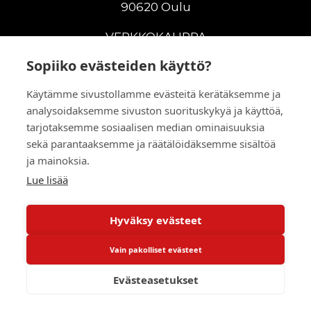
90620 Oulu
VERKKOKAUPPA
Sopiiko evästeiden käyttö?
Uudet maanrakennuskoneet
Uudet nostokoneet
Käytämme sivustollamme evästeitä kerätäksemme ja
Vuokrakoneet
analysoidaksemme sivuston suorituskykyä ja käyttöä,
Kampanjat
tarjotaksemme sosiaalisen median ominaisuuksia
Vaihtokoneet
sekä parantaaksemme ja räätälöidäksemme sisältöä
ja mainoksia.
Murskaus ja seulonta
Lisälaitteet
Lue lisää
Huolto ja varaosat
Hyväksy evästeet
© 2026 RealMachinery Oy
Vain pakolliset evästeet
Powered by
Evästeasetukset