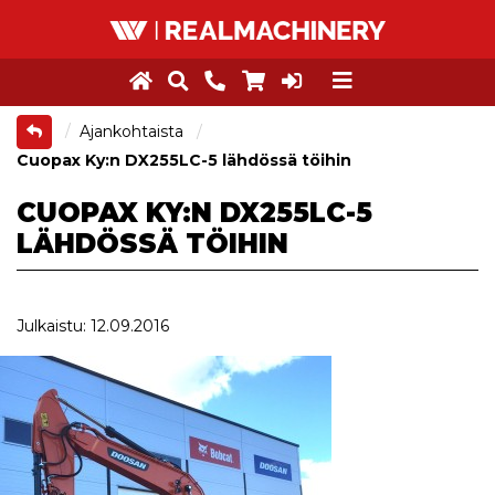
Ajankohtaista
Cuopax Ky:n DX255LC-5 lähdössä töihin
CUOPAX KY:N DX255LC-5
LÄHDÖSSÄ TÖIHIN
Julkaistu: 12.09.2016