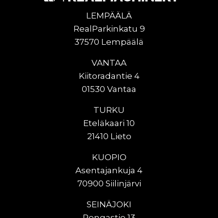
LEMPÄÄLÄ
RealParkinkatu 9
37570 Lempäälä
VANTAA
Kiitoradantie 4
01530 Vantaa
TURKU
Eteläkaari 10
21410 Lieto
KUOPIO
Asentajankuja 4
70900 Siilinjärvi
SEINÄJOKI
Rengastie 13