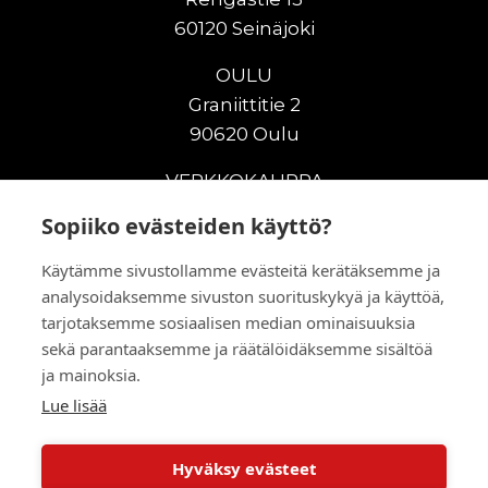
60120 Seinäjoki
OULU
Graniittitie 2
90620 Oulu
VERKKOKAUPPA
Sopiiko evästeiden käyttö?
Uudet maanrakennuskoneet
Uudet nostokoneet
Käytämme sivustollamme evästeitä kerätäksemme ja
Vuokrakoneet
analysoidaksemme sivuston suorituskykyä ja käyttöä,
Kampanjat
tarjotaksemme sosiaalisen median ominaisuuksia
Vaihtokoneet
sekä parantaaksemme ja räätälöidäksemme sisältöä
ja mainoksia.
Murskaus ja seulonta
Lisälaitteet
Lue lisää
Huolto ja varaosat
Hyväksy evästeet