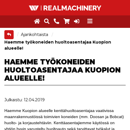
Ajankohtaista
Haemme työkoneiden huoltoasentajaa Kuopion
alueelle!
HAEMME TYÖKONEIDEN
HUOLTOASENTAJAA KUOPION
ALUEELLE!
Julkaistu: 12.04.2019
Haemme Kuopion alueelle kenttähuoltoasentajaa vaativissa
maanrakennustöissä toimivien koneiden (mm. Doosan ja Bobcat)
huolto- ja korjaustehtäviin. Kenttäasentajiemme käytössä on
yhtiön hyvin varusteltu huoltoauto sekä tarvittavat työkalut ja