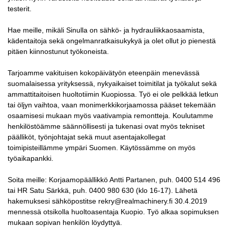
testerit.
Hae meille, mikäli Sinulla on sähkö- ja hydrauliikkaosaamista,
kädentaitoja sekä ongelmanratkaisukykyä ja olet ollut jo pienestä
pitäen kiinnostunut työkoneista.
Tarjoamme vakituisen kokopäivätyön eteenpäin menevässä
suomalaisessa yrityksessä, nykyaikaiset toimitilat ja työkalut sekä
ammattitaitoisen huoltotiimin Kuopiossa. Työ ei ole pelkkää letkun
tai öljyn vaihtoa, vaan monimerkkikorjaamossa pääset tekemään
osaamisesi mukaan myös vaativampia remontteja. Koulutamme
henkilöstöämme säännöllisesti ja tukenasi ovat myös tekniset
päälliköt, työnjohtajat sekä muut asentajakollegat
toimipisteillämme ympäri Suomen. Käytössämme on myös
työaikapankki.
Soita meille: Korjaamopäällikkö Antti Partanen, puh. 0400 514 496
tai HR Satu Särkkä, puh. 0400 980 630 (klo 16-17). Lähetä
hakemuksesi sähköpostitse
rekry@realmachinery.fi
30.4.2019
mennessä otsikolla huoltoasentaja Kuopio. Työ alkaa sopimuksen
mukaan sopivan henkilön löydyttyä.