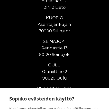
Eteläkaari 10
21410 Lieto
KUOPIO
Asentajankuja 4
70900 Siilinjärvi
SEINÄJOKI
Rengastie 13
60120 Seinäjoki
OULU
Graniittitie 2
90620 Oulu
VERKKOKAUPPA
Sopiiko evästeiden käyttö?
Uudet maanrakennuskoneet
Uudet nostokoneet
Käytämme sivustollamme evästeitä kerätäksemme ja