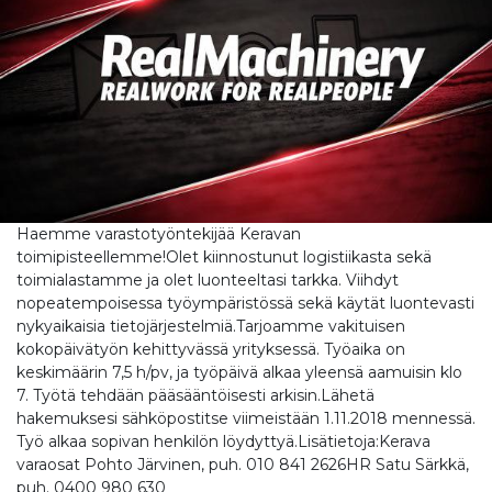
Haemme varastotyöntekijää Keravan
toimipisteellemme!Olet kiinnostunut logistiikasta sekä
toimialastamme ja olet luonteeltasi tarkka. Viihdyt
nopeatempoisessa työympäristössä sekä käytät luontevasti
nykyaikaisia tietojärjestelmiä.Tarjoamme vakituisen
kokopäivätyön kehittyvässä yrityksessä. Työaika on
keskimäärin 7,5 h/pv, ja työpäivä alkaa yleensä aamuisin klo
7. Työtä tehdään pääsääntöisesti arkisin.Lähetä
hakemuksesi sähköpostitse viimeistään 1.11.2018 mennessä.
Työ alkaa sopivan henkilön löydyttyä.Lisätietoja:Kerava
varaosat Pohto Järvinen, puh. 010 841 2626HR Satu Särkkä,
puh. 0400 980 630