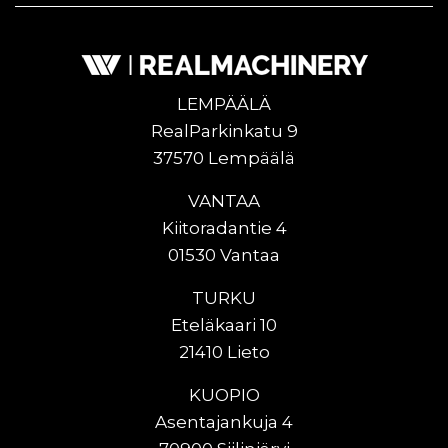
LEMPÄÄLÄ
RealParkinkatu 9
37570 Lempäälä
VANTAA
Kiitoradantie 4
01530 Vantaa
TURKU
Eteläkaari 10
21410 Lieto
KUOPIO
Asentajankuja 4