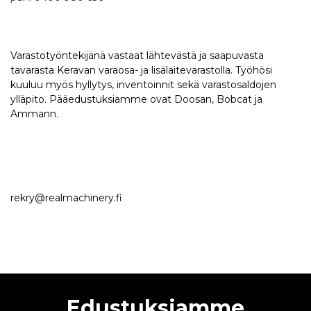
Varastotyöntekijänä vastaat lähtevästä ja saapuvasta
tavarasta Keravan varaosa- ja lisälaitevarastolla. Työhösi
kuuluu myös hyllytys, inventoinnit sekä varastosaldojen
ylläpito. Pääedustuksiamme ovat Doosan, Bobcat ja
Ammann.
rekry@realmachinery.fi
Edustuksiamme