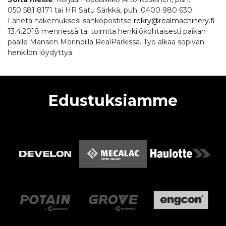
050 581 8171 tai HR Satu Särkkä, puh. 0400 980 630.
Lähetä hakemuksesi sähköpostitse
rekry@realmachinery.fi
13.4.2018 mennessä tai toimita henkilökohtaisesti paikan
päälle Mansen Mörinöillä RealParkissa. Työ alkaa sopivan
henkilön löydyttyä.
Edustuksiamme