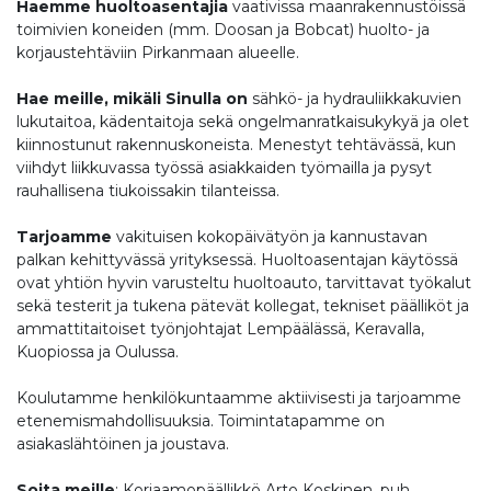
Haemme huoltoasentajia
vaativissa maanrakennustöissä
toimivien koneiden (mm. Doosan ja Bobcat) huolto- ja
korjaustehtäviin Pirkanmaan alueelle.
Hae meille, mikäli Sinulla on
sähkö- ja hydrauliikkakuvien
lukutaitoa, kädentaitoja sekä ongelmanratkaisukykyä ja olet
kiinnostunut rakennuskoneista. Menestyt tehtävässä, kun
viihdyt liikkuvassa työssä asiakkaiden työmailla ja pysyt
rauhallisena tiukoissakin tilanteissa.
Tarjoamme
vakituisen kokopäivätyön ja kannustavan
palkan kehittyvässä yrityksessä. Huoltoasentajan käytössä
ovat yhtiön hyvin varusteltu huoltoauto, tarvittavat työkalut
sekä testerit ja tukena pätevät kollegat, tekniset päälliköt ja
ammattitaitoiset työnjohtajat Lempäälässä, Keravalla,
Kuopiossa ja Oulussa.
Koulutamme henkilökuntaamme aktiivisesti ja tarjoamme
etenemismahdollisuuksia. Toimintatapamme on
asiakaslähtöinen ja joustava.
Soita meille
: Korjaamopäällikkö Arto Koskinen, puh.