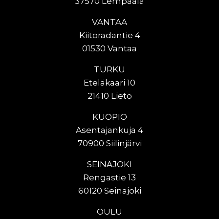
37570 Lempäälä
VANTAA
Kiitoradantie 4
01530 Vantaa
TURKU
Eteläkaari 10
21410 Lieto
KUOPIO
Asentajankuja 4
70900 Siilinjärvi
SEINÄJOKI
Rengastie 13
60120 Seinäjoki
OULU