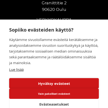
Graniittitie 2
90620 Oulu
VERKKOKAUPPA
Sopiiko evästeiden käyttö?
Uudet maanrakennuskoneet
Uudet nostokoneet
Käytämme sivustollamme evästeitä kerätäksemme ja
Vuokrakoneet
analysoidaksemme sivuston suorituskykyä ja käyttöä,
Kampanjat
tarjotaksemme sosiaalisen median ominaisuuksia
Vaihtokoneet
sekä parantaaksemme ja räätälöidäksemme sisältöä
ja mainoksia.
Murskaus ja seulonta
Lisälaitteet
Lue lisää
Huolto ja varaosat
Hyväksy evästeet
© 2026 RealMachinery Oy
Vain pakolliset evästeet
Powered by
Evästeasetukset