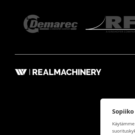
Sopiiko
Käytämme 
suoritusky