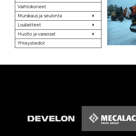
Vaihtokoneet
Murskaus ja seulonta
Lisälaitteet
Huolto ja varaosat
Yhteystiedot