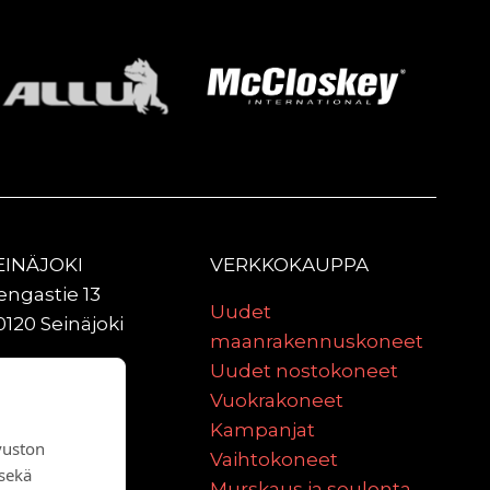
EINÄJOKI
VERKKOKAUPPA
engastie 13
Uudet
0120 Seinäjoki
maanrakennuskoneet
ULU
Uudet nostokoneet
aniittitie 2
Vuokrakoneet
0620 Oulu
Kampanjat
vuston
Vaihtokoneet
 sekä
Murskaus ja seulonta