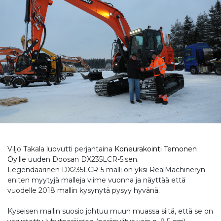
Viljo Takala luovutti perjantaina
Koneurakointi Temonen
Oy
:lle uuden Doosan DX235LCR-5:sen.
Legendaarinen DX235LCR-5 malli on yksi RealMachineryn
eniten myytyjä malleja viime vuonna ja näyttää että
vuodelle 2018 mallin kysynytä pysyy hyvänä.
Kyseisen mallin suosio johtuu muun muassa siitä, että se on