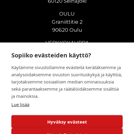
60120 Seinäjoki
OULU
Graniittitie 2
90620 Oulu
VERKKOKAUPPA
Sopiiko evästeiden käyttö?
Uudet maanrakennuskoneet
Uudet nostokoneet
Käytämme sivustollamme evästeitä kerätäksemme ja
Vuokrakoneet
analysoidaksemme sivuston suorituskykyä ja käyttöä,
Kampanjat
tarjotaksemme sosiaalisen median ominaisuuksia
Vaihtokoneet
sekä parantaaksemme ja räätälöidäksemme sisältöä
Murskaus ja seulonta
ja mainoksia.
Lisälaitteet
Lue lisää
Huolto ja varaosat
Hyväksy evästeet
© 2026 RealMachinery Oy