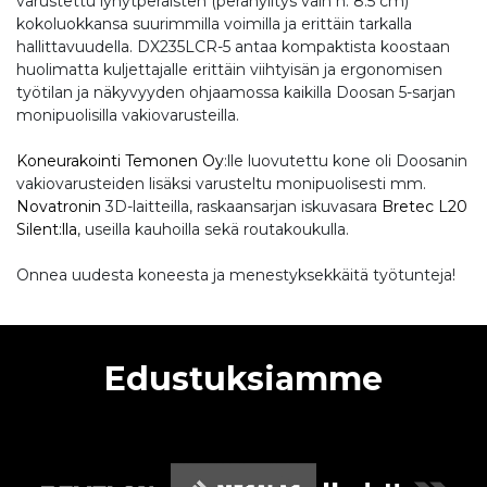
varustettu lyhytperäisten (peränylitys vain n. 8.5 cm)
kokoluokkansa suurimmilla voimilla ja erittäin tarkalla
hallittavuudella. DX235LCR-5 antaa kompaktista koostaan
huolimatta kuljettajalle erittäin viihtyisän ja ergonomisen
työtilan ja näkyvyyden ohjaamossa kaikilla Doosan 5-sarjan
monipuolisilla vakiovarusteilla.
Koneurakointi Temonen Oy
:lle luovutettu kone oli Doosanin
vakiovarusteiden lisäksi varusteltu monipuolisesti mm.
Novatronin
3D-laitteilla, raskaansarjan iskuvasara
Bretec L20
Silent:lla
, useilla kauhoilla sekä routakoukulla.
Onnea uudesta koneesta ja menestyksekkäitä työtunteja!
Edustuksiamme