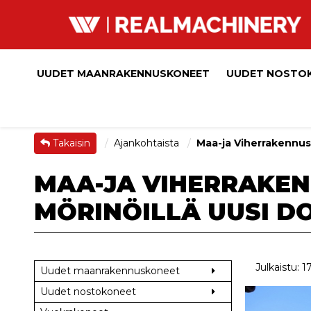
UUDET MAANRAKENNUSKONEET
UUDET NOSTO
Takaisin
Ajankohtaista
Maa-ja Viherrakennus
MAA-JA VIHERRAKEN
MÖRINÖILLÄ UUSI D
Julkaistu: 1
Uudet maanrakennuskoneet
Uudet nostokoneet