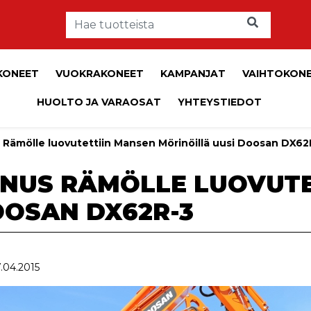
KONEET
VUOKRAKONEET
KAMPANJAT
VAIHTOKON
HUOLTO JA VARAOSAT
YHTEYSTIEDOT
 Rämölle luovutettiin Mansen Mörinöillä uusi Doosan DX62
NUS RÄMÖLLE LUOVUTE
OOSAN DX62R-3
7.04.2015