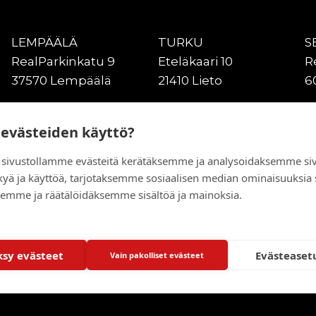
LEMPÄÄLÄ
TURKU
S
RealParkinkatu 9
Eteläkaari 10
R
37570 Lempäälä
21410 Lieto
6
VANTAA
KUOPIO
O
Kiitoradantie 4
Asentajankuja 4
Gr
 evästeiden käyttö?
01530 Vantaa
70900 Siilinjärvi
9
sivustollamme evästeitä kerätäksemme ja analysoidaksemme si
kyä ja käyttöä, tarjotaksemme sosiaalisen median ominaisuuksia
emme ja räätälöidäksemme sisältöä ja mainoksia.
sy evästeet
Evästeaset
Vain pakolliset evästeet