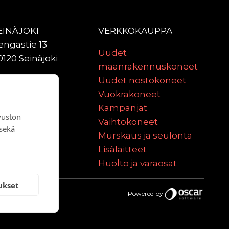
EINÄJOKI
VERKKOKAUPPA
engastie 13
Uudet
0120 Seinäjoki
maanrakennuskoneet
ULU
Uudet nostokoneet
aniittitie 2
Vuokrakoneet
0620 Oulu
Kampanjat
vuston
Vaihtokoneet
 sekä
Murskaus ja seulonta
Lisälaitteet
Huolto ja varaosat
ukset
Powered by