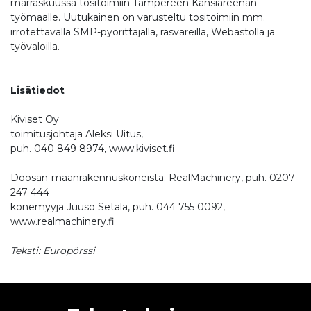
marraskuussa tositoimiin Tampereen Kansiareenan
työmaalle. Uutukainen on varusteltu tositoimiin mm.
irrotettavalla SMP-pyörittäjällä, rasvareilla, Webastolla ja
työvaloilla.
Lisätiedot
Kiviset Oy
toimitusjohtaja Aleksi Uitus,
puh. 040 849 8974, www.kiviset.fi
Doosan-maanrakennuskoneista: RealMachinery, puh. 0207
247 444
konemyyjä Juuso Setälä, puh. 044 755 0092,
www.realmachinery.fi
Teksti: Europörssi