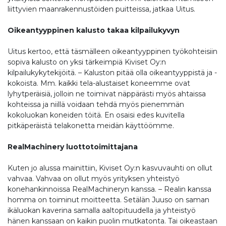
liittyvien maanrakennustöiden puitteissa, jatkaa Uitus.
Oikeantyyppinen kalusto takaa kilpailukyvyn
Uitus kertoo, että täsmälleen oikeantyyppinen työkohteisiin
sopiva kalusto on yksi tärkeimpiä Kiviset Oy:n
kilpailukykytekijöitä. – Kaluston pitää olla oikeantyyppistä ja -
kokoista. Mm. kaikki tela-alustaiset koneemme ovat
lyhytperäisiä, jolloin ne toimivat näppärästi myös ahtaissa
kohteissa ja niillä voidaan tehdä myös pienemmän
kokoluokan koneiden töitä. En osaisi edes kuvitella
pitkäperäistä telakonetta meidän käyttöömme.
RealMachinery luottotoimittajana
Kuten jo alussa mainittiin, Kiviset Oy:n kasvuvauhti on ollut
vahvaa. Vahvaa on ollut myös yrityksen yhteistyö
konehankinnoissa RealMac­hineryn kanssa. – Realin kanssa
homma on toiminut moitteetta. Setälän Juuso on saman
ikäluokan kaverina samalla aaltopituudella ja yhteistyö
hänen kanssaan on kaikin puolin mutkatonta. Tai oikeastaan