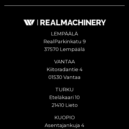
LEMPÄÄLÄ
RealParkinkatu 9
37570 Lempäälä
VANTAA
Kiitoradantie 4
01530 Vantaa
TURKU
Eteläkaari 10
21410 Lieto
KUOPIO
Asentajankuja 4