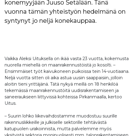
konemyyjään Juuso Setälään. Tänä
vuonna tämän yhteistyön hedelmänä on
syntynyt jo neljä konekauppaa.
Vaikka Aleksi Uituksella on ikää vasta 23 vuotta, kokemusta
nuorella miehellä on maanrakennustöistä jo kosolti. –
Ensimmäiset työt kaivukoneen puikoissa tein 14-vuotiaana.
Neljä vuotta sitten oli aika astua uusiin saappaisiin, jolloin
aloitin tieni yrittäjänä. Tätä nykyä meillä on 18 henkilöä
tekemässä maanrakennustöitä uudisrakentamiseen ja
saneeraukseen liittyvissä kohteissa Pirkanmaalla, kertoo
Uitus.
– Suurin lohko liikevaihdostamme muodostuu suurille
rakennusliikkeille ja julkiselle sektorille tehtävästä
katupuolen urakoinnista, mutta palvelemme myös
yksityistä sektoria monipuolisesti mm. talonrakentamiseen