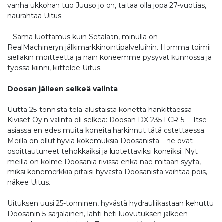
vanha ukkohan tuo Juuso jo on, taitaa olla jopa 27-vuotias,
naurahtaa Uitus.
– Sama luottamus kuin Setälään, minulla on
RealMachineryn jälkimarkkinointipalveluihin. Homma toimii
sielläkin moitteetta ja näin koneemme pysyvät kunnossa ja
työssä kiinni, kiittelee Uitus.
Doosan jälleen selkeä valinta
Uutta 25-tonnista tela-alustaista konetta hankittaessa
Kiviset Oy:n valinta oli selkeä: Doosan DX 235 LCR-5. – Itse
asiassa en edes muita koneita harkinnut tätä ostettaessa.
Meillä on ollut hyviä kokemuksia Doosanista – ne ovat
osoittautuneet tehokkaiksi ja luotettaviksi koneiksi. Nyt
meillä on kolme Doosania rivissä enkä näe mitään syytä,
miksi konemerkkiä pitäisi hyvästä Doosanista vaihtaa pois,
näkee Uitus.
Uituksen uusi 25-tonninen, hyvästä hydrauliikastaan kehuttu
Doosanin 5-sarjalainen, lähti heti luovutuksen jälkeen