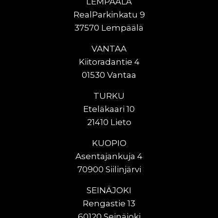
LEMPÄÄLÄ
RealParkinkatu 9
37570 Lempäälä
VANTAA
Kiitoradantie 4
01530 Vantaa
TURKU
Eteläkaari 10
21410 Lieto
KUOPIO
Asentajankuja 4
70900 Siilinjärvi
SEINÄJOKI
Rengastie 13
60120 Seinäjoki