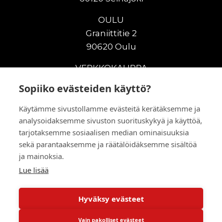
OULU
Graniittitie 2
90620 Oulu
VERKKOKAUPPA
Sopiiko evästeiden käyttö?
Uudet maanrakennuskoneet
Uudet nostokoneet
Käytämme sivustollamme evästeitä kerätäksemme ja
Vuokrakoneet
analysoidaksemme sivuston suorituskykyä ja käyttöä,
Kampanjat
tarjotaksemme sosiaalisen median ominaisuuksia
Vaihtokoneet
sekä parantaaksemme ja räätälöidäksemme sisältöä
Murskaus ja seulonta
ja mainoksia.
Lisälaitteet
Lue lisää
Huolto ja varaosat
Hyväksy evästeet
© 2026 RealMachinery Oy
Vain pakolliset evästeet