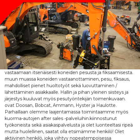
vastaamaan itsenäisesti koneiden pesusta ja fiksaamisesta.
muun muassa koneiden vastaanottaminen, pesu, fiksaus,
mahdolliset pienet huoltotyöt sekä luovuttaminen /
lähettäminen asiakkaalle. Hallin ja pihan yleinen siisteys ja
järjestys kuuluvat myös pesutyöntekijän toimenkuvaan.
ovat Doosan, Bobcat, Ammann, Hyster ja Haulotte.
Parhaillaan olemme laajentamassa toimintaamme myös
kuorma-autojen after sales -palveluihin.kiinnostunut
työkoneista sekä asiakaspalvelusta ja olet luonteeltasi ripeä
mutta huolellinen, saatat olla etsimämme henkilö! Olet
aktiivinen henkilö, joka viihtyy nopeatempoisessa