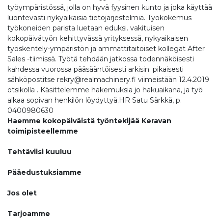
työympäristössä, jolla on hyvä fyysinen kunto ja joka käyttää
luontevasti nykyaikaisia tietojärjestelmiä. Työkokemus
työkoneiden parista luetaan eduksi. vakituisen
kokopäivätyön kehittyvässä yrityksessä, nykyaikaisen
työskentely-ympäristön ja ammattitaitoiset kollegat After
Sales -tiimissä. Työtä tehdään jatkossa todennäköisesti
kahdessa vuorossa pääsääntöisesti arkisin. pikaisesti
sähköpostitse rekry@realmachinery.fi viimeistään 12.4.2019
otsikolla . Käsittelemme hakemuksia jo hakuaikana, ja työ
alkaa sopivan henkilön löydyttyä.HR Satu Särkkä, p.
0400980630
Haemme kokopäiväistä työntekijää Keravan
toimipisteellemme
Tehtäviisi kuuluu
Pääedustuksiamme
Jos olet
Tarjoamme