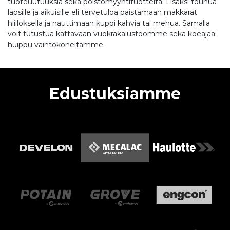
tuoteuutuuksia sekä poistomyyntituotteita. Lisäksi touhua
lapsille ja aikuisille eli tervetuloa paistamaan makkarat
hiilloksella ja nauttimaan kuppi kahvia tai mehua. Samalla
voit tutustua kattavaan vuokrakalustoomme sekä koeajaa
huippu vaihtokoneitamme.
Edustuksiamme