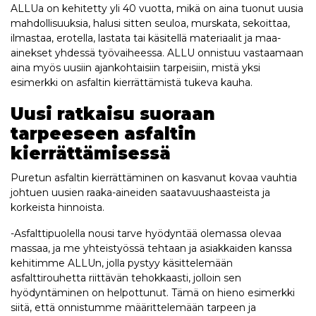
ALLUa on kehitetty yli 40 vuotta, mikä on aina tuonut uusia
mahdollisuuksia, halusi sitten seuloa, murskata, sekoittaa,
ilmastaa, erotella, lastata tai käsitellä materiaalit ja maa-
ainekset yhdessä työvaiheessa. ALLU onnistuu vastaamaan
aina myös uusiin ajankohtaisiin tarpeisiin, mistä yksi
esimerkki on asfaltin kierrättämistä tukeva kauha.
Uusi ratkaisu suoraan
tarpeeseen asfaltin
kierrättämisessä
Puretun asfaltin kierrättäminen on kasvanut kovaa vauhtia
johtuen uusien raaka-aineiden saatavuushaasteista ja
korkeista hinnoista.
-Asfalttipuolella nousi tarve hyödyntää olemassa olevaa
massaa, ja me yhteistyössä tehtaan ja asiakkaiden kanssa
kehitimme ALLUn, jolla pystyy käsittelemään
asfalttirouhetta riittävän tehokkaasti, jolloin sen
hyödyntäminen on helpottunut. Tämä on hieno esimerkki
siitä, että onnistumme määrittelemään tarpeen ja