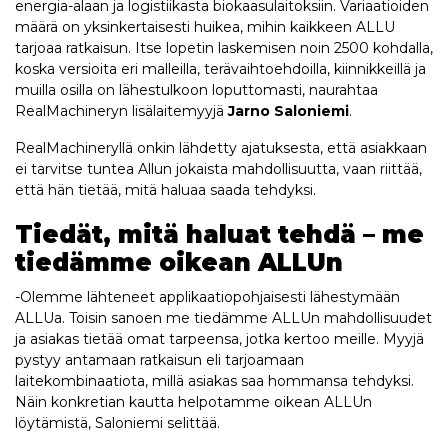
energia-alaan ja logistiikasta biokaasulaitoksiin. Variaatioiden
määrä on yksinkertaisesti huikea, mihin kaikkeen ALLU
tarjoaa ratkaisun. Itse lopetin laskemisen noin 2500 kohdalla,
koska versioita eri malleilla, terävaihtoehdoilla, kiinnikkeillä ja
muilla osilla on lähestulkoon loputtomasti, naurahtaa
RealMachineryn lisälaitemyyjä
Jarno Saloniemi
.
RealMachineryllä onkin lähdetty ajatuksesta, että asiakkaan
ei tarvitse tuntea Allun jokaista mahdollisuutta, vaan riittää,
että hän tietää, mitä haluaa saada tehdyksi.
Tiedät, mitä haluat tehdä – me
tiedämme oikean ALLUn
-Olemme lähteneet applikaatiopohjaisesti lähestymään
ALLUa. Toisin sanoen me tiedämme ALLUn mahdollisuudet
ja asiakas tietää omat tarpeensa, jotka kertoo meille. Myyjä
pystyy antamaan ratkaisun eli tarjoamaan
laitekombinaatiota, millä asiakas saa hommansa tehdyksi.
Näin konkretian kautta helpotamme oikean ALLUn
löytämistä, Saloniemi selittää.