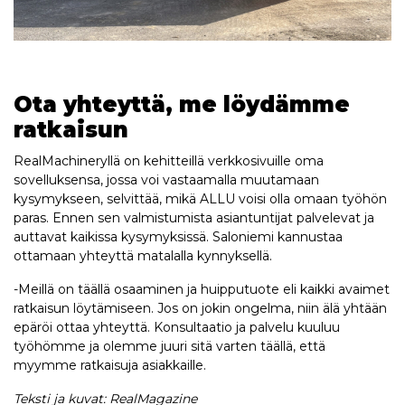
Ota yhteyttä, me löydämme
ratkaisun
RealMachineryllä on kehitteillä verkkosivuille oma
sovelluksensa, jossa voi vastaamalla muutamaan
kysymykseen, selvittää, mikä ALLU voisi olla omaan työhön
paras. Ennen sen valmistumista asiantuntijat palvelevat ja
auttavat kaikissa kysymyksissä. Saloniemi kannustaa
ottamaan yhteyttä matalalla kynnyksellä.
-Meillä on täällä osaaminen ja huipputuote eli kaikki avaimet
ratkaisun löytämiseen. Jos on jokin ongelma, niin älä yhtään
epäröi ottaa yhteyttä. Konsultaatio ja palvelu kuuluu
työhömme ja olemme juuri sitä varten täällä, että
myymme ratkaisuja asiakkaille.
Teksti ja kuvat: RealMagazine