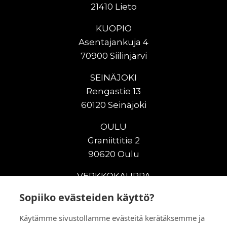
21410 Lieto
KUOPIO
Asentajankuja 4
70900 Siilinjärvi
SEINÄJOKI
Rengastie 13
60120 Seinäjoki
OULU
Graniittitie 2
90620 Oulu
VERKKOKAUPPA
Sopiiko evästeiden käyttö?
Uudet maanrakennuskoneet
Uudet nostokoneet
Käytämme sivustollamme evästeitä kerätäksemme ja
Vuokrakoneet