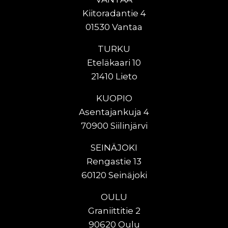
Kiitoradantie 4
01530 Vantaa
TURKU
Eteläkaari 10
21410 Lieto
KUOPIO
Asentajankuja 4
70900 Siilinjärvi
SEINÄJOKI
Rengastie 13
60120 Seinäjoki
OULU
Graniittitie 2
90620 Oulu