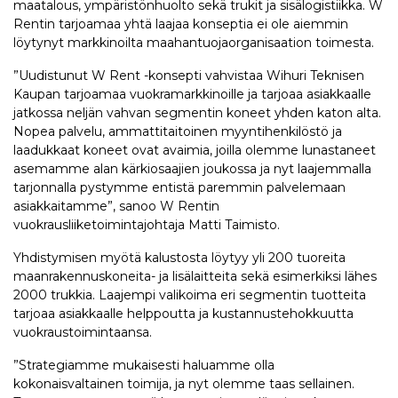
maatalous, ympäristönhuolto sekä trukit ja sisälogistiikka. W
Rentin tarjoamaa yhtä laajaa konseptia ei ole aiemmin
löytynyt markkinoilta maahantuojaorganisaation toimesta.
”Uudistunut W Rent -konsepti vahvistaa Wihuri Teknisen
Kaupan tarjoamaa vuokramarkkinoille ja tarjoaa asiakkaalle
jatkossa neljän vahvan segmentin koneet yhden katon alta.
Nopea palvelu, ammattitaitoinen myyntihenkilöstö ja
laadukkaat koneet ovat avaimia, joilla olemme lunastaneet
asemamme alan kärkiosaajien joukossa ja nyt laajemmalla
tarjonnalla pystymme entistä paremmin palvelemaan
asiakkaitamme”, sanoo W Rentin
vuokrausliiketoimintajohtaja Matti Taimisto.
Yhdistymisen myötä kalustosta löytyy yli 200 tuoreita
maanrakennuskoneita- ja lisälaitteita sekä esimerkiksi lähes
2000 trukkia. Laajempi valikoima eri segmentin tuotteita
tarjoaa asiakkaalle helppoutta ja kustannustehokkuutta
vuokraustoimintaansa.
”Strategiamme mukaisesti haluamme olla
kokonaisvaltainen toimija, ja nyt olemme taas sellainen.