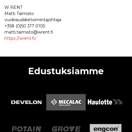
W RENT
Matti Taimisto
vuokrausliiketoimintajohtaja
+358 (0)50 317 0105
matti.taimisto@wrent.fi
https://wrent.fi/
Edustuksiamme