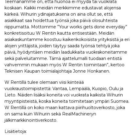
Teemanamme on, että huonoa ei myydä tai vuokrata
koskaan. Kaikki meidän merkkimme edustavat alojensa
kärkeä. Wihurin ydinajatuksena on aina ollut se, että
asiakkaat saa hoidettua työnsä joka päivä olosuhteista
riippumatta. Mottomme ”Your works gets done everyday”
konkretisoituu W Rentin kautta entisestään. Meidän
asiakaskuntamme koostuu kaikenkokoisista yrityksistä ja eri
alojen yrittäjistä, joiden täytyy saada työnsä tehtyä joka
päivä, hyödyntäen meidän laadukkaita vuokrakoneitamme
sekä palveluitamme. Tämä ajattelumalli tuodaan entistä
vahvemmin mukaan myös W Rentin toimintaan”, kertoo
Teknisen Kaupan toimialajohtaja Jonne Honkanen.
W Rentillä tulee olemaan viisi kiinteää
vuokraustoimipistettä: Vantaa, Lempäälä, Kuopio, Oulu ja
Lieto. Näiden lisäksi koneita voi vuokrata kaikista Wihurin
myyntipisteistä, koska koneita toimitetaan ympäri Suomea.
W Rentillä on koko maan kattava piirihuoltoverkosto, joka
on sama kuin Wihurin sekä RealMachineryn
jälkimarkkinointiverkosto.
Lisätietoja: