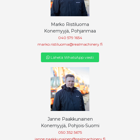
Marko Ristiluoma
Konemyyjä, Pohjanmaa
040 579 1654
marko.ristiluoma@realmachinery.fi
Lähetä WhatsApp viesti
Janne Paakkunainen
Konemyyjä, Pohjois-Suomi
050 352 5675
janne.paakkunainen@realmachinery.fi