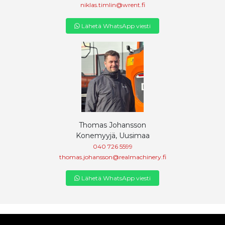
niklas.timlin@wrent.fi
Lähetä WhatsApp viesti
Thomas Johansson
Konemyyjä, Uusimaa
040 726 5599
thomas.johansson@realmachinery.fi
Lähetä WhatsApp viesti