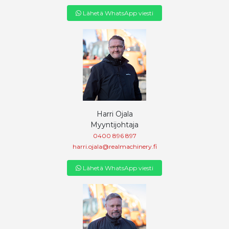
Lähetä WhatsApp viesti
Harri Ojala
Myyntijohtaja
0400 896 897
harri.ojala@realmachinery.fi
Lähetä WhatsApp viesti