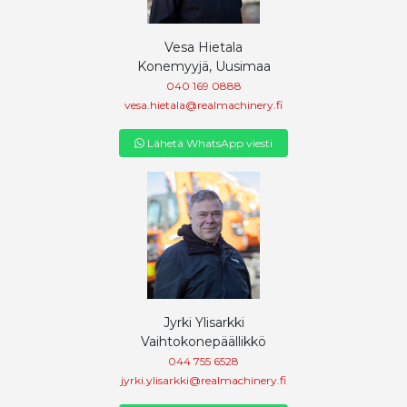
Vesa Hietala
Konemyyjä, Uusimaa
040 169 0888
vesa.hietala@realmachinery.fi
Lähetä WhatsApp viesti
Jyrki Ylisarkki
Vaihtokonepäällikkö
044 755 6528
jyrki.ylisarkki@realmachinery.fi