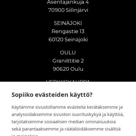
Asentajankuja 4
70900 Siilinjärvi
SEINÄJOKI
Rengastie 13
60120 Seinäjoki
OULU
Graniittitie 2
90620 Oulu
VERKKOKAUPPA
Sopiiko evästeiden käyttö?
Uudet maanrakennuskoneet
Uudet nostokoneet
Käytämme sivustollamme evästeitä kerätäksemme ja
Vuokrakoneet
analysoidaksemme sivuston suorituskykyä ja käyttöä,
Kampanjat
tarjotaksemme sosiaalisen median ominaisuuksia
Vaihtokoneet
sekä parantaaksemme ja räätälöidäksemme sisältöä