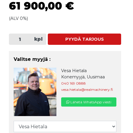
61 900,00 €
(ALV 0%)
kpl
PYYDÄ TARJOUS
Valitse myyjä :
Vesa Hietala
Konemyyjä, Uusimaa
040 169 0888
vesa.hietala@realmachinery.fi
Lähetä WhatsApp viesti