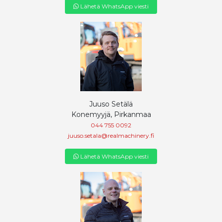
Lähetä WhatsApp viesti
Juuso Setälä
Konemyyjä, Pirkanmaa
044 755 0092
juuso.setala@realmachinery.fi
Lähetä WhatsApp viesti