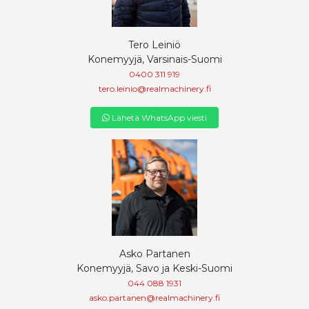
Tero Leiniö
Konemyyjä, Varsinais-Suomi
0400 311 919
tero.leinio@realmachinery.fi
Lähetä WhatsApp viesti
Asko Partanen
Konemyyjä, Savo ja Keski-Suomi
044 088 1931
asko.partanen@realmachinery.fi