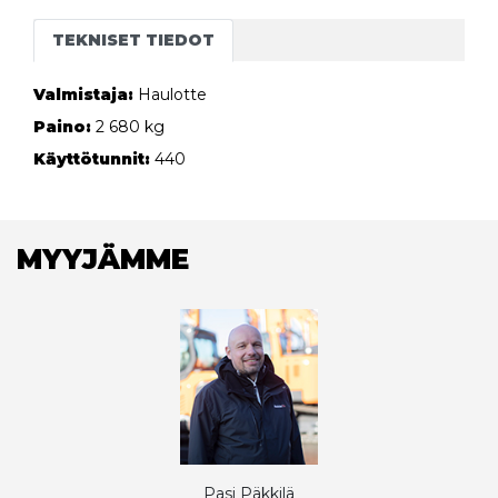
TEKNISET TIEDOT
Valmistaja:
Haulotte
Paino:
2 680 kg
Käyttötunnit:
440
MYYJÄMME
Pasi Päkkilä