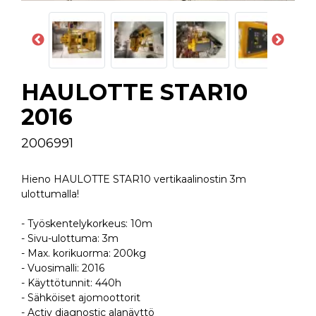
HAULOTTE STAR10
2016
2006991
Hieno HAULOTTE STAR10 vertikaalinostin 3m
ulottumalla!
- Työskentelykorkeus: 10m
- Sivu-ulottuma: 3m
- Max. korikuorma: 200kg
- Vuosimalli: 2016
- Käyttötunnit: 440h
- Sähköiset ajomoottorit
- Activ diagnostic alanäyttö