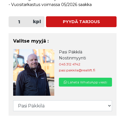
- Vuositarkastus voimassa 05/2026 saakka
kpl
PYYDÄ TARJOUS
Valitse myyjä :
Pasi Päkkilä
Nostinmyynti
045 312 4742
pasi.pakkila@reallift.fi
Lähetä WhatsApp viesti