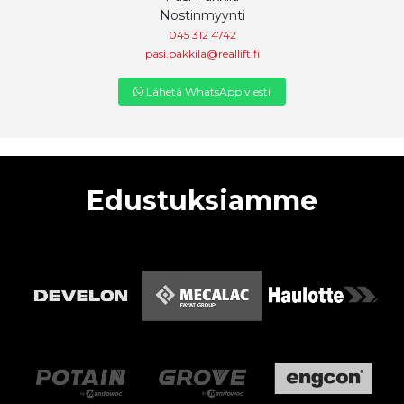
Nostinmyynti
045 312 4742
pasi.pakkila@reallift.fi
Lähetä WhatsApp viesti
Edustuksiamme