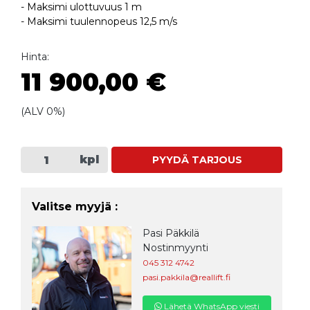
- Maksimi ulottuvuus 1 m
- Maksimi tuulennopeus 12,5 m/s
Hinta:
11 900,00 €
(ALV 0%)
kpl
PYYDÄ TARJOUS
Valitse myyjä :
Pasi Päkkilä
Nostinmyynti
045 312 4742
pasi.pakkila@reallift.fi
Lähetä WhatsApp viesti