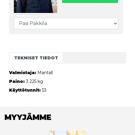
TEKNISET TIEDOT
Valmistaja:
Mantall
Paino:
3 225 kg
Käyttötunnit:
53
MYYJÄMME