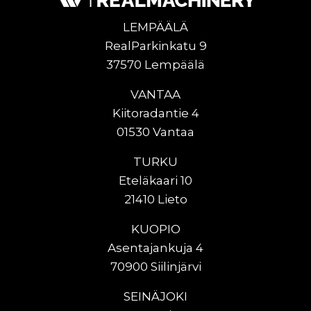
LEMPÄÄLÄ
RealParkinkatu 9
37570 Lempäälä
VANTAA
Kiitoradantie 4
01530 Vantaa
TURKU
Eteläkaari 10
21410 Lieto
KUOPIO
Asentajankuja 4
70900 Siilinjärvi
SEINÄJOKI