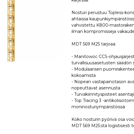
kärjessä.
Nosturi perustuu Topless-kons
ahtaissa kaupunkiympäristöissä
vahvistettu K800-mastorakenn
ilman kompromisseja vakaude
MDT 569 M25 tarjoaa:
- Manitowoc CCS-ohjausjärjes
turvallisuusasetusten säädön
- Modulaarisen puomirakenteen
kokoamista
- Nopean vastapainotason avau
nopeuttavat asennusta
- Turvakiinnityspisteet asentaj
- Top Tracing 3 -antikolisiotoi
moninosturiympäristöissä
Koko nosturin pyörivä osa voi
MDT 569 M25:stä logistisesti t