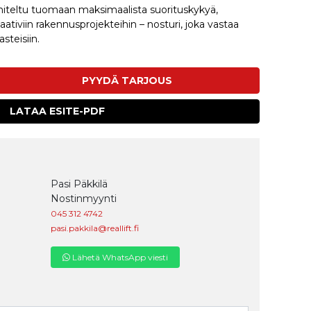
iteltu tuomaan maksimaalista suorituskykyä,
vaativiin rakennusprojekteihin – nosturi, joka vastaa
steisiin.
PYYDÄ TARJOUS
LATAA ESITE-PDF
Pasi Päkkilä
Nostinmyynti
045 312 4742
pasi.pakkila@reallift.fi
Lähetä WhatsApp viesti