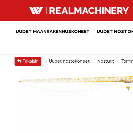
UUDET MAANRAKENNUSKONEET
UUDET NOSTO
Takaisin
Uudet nostokoneet
Nosturit
Torni