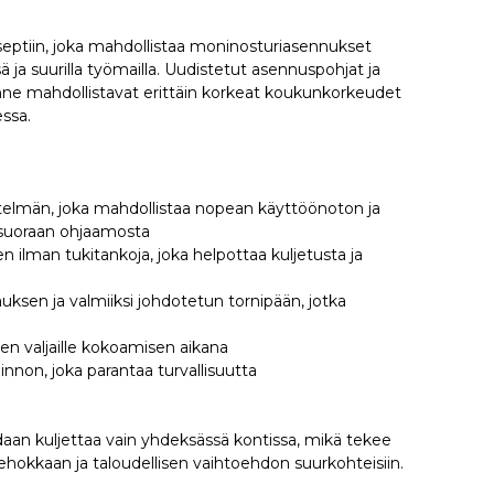
eptiin, joka mahdollistaa moninosturiasennukset
 ja suurilla työmailla. Uudistetut asennuspohjat ja
e mahdollistavat erittäin korkeat koukunkorkeudet
ssa.
telmän, joka mahdollistaa nopean käyttöönoton ja
 suoraan ohjaamosta
 ilman tukitankoja, joka helpottaa kuljetusta ja
ksen ja valmiiksi johdotetun tornipään, jotka
ien valjaille kokoamisen aikana
minnon, joka parantaa turvallisuutta
daan kuljettaa vain yhdeksässä kontissa, mikä tekee
ehokkaan ja taloudellisen vaihtoehdon suurkohteisiin.