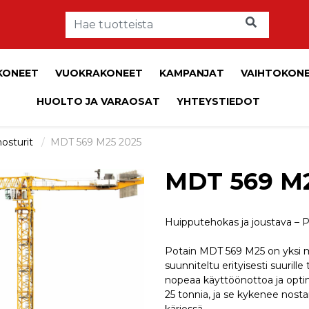
KONEET
VUOKRAKONEET
KAMPANJAT
VAIHTOKON
HUOLTO JA VARAOSAT
YHTEYSTIEDOT
nosturit
MDT 569 M25 2025
MDT 569 M2
Huipputehokas ja joustava –
Potain MDT 569 M25 on yksi m
suunniteltu erityisesti suurill
nopeaa käyttöönottoa ja optim
25 tonnia, ja se kykenee nos