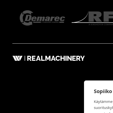
Sopiiko
Käytämme 
suoritusky