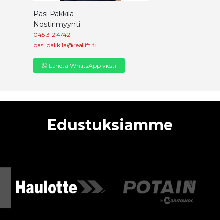
Pasi Päkkilä
Nostinmyynti
045 312 4742
pasi.pakkila@reallift.fi
Lähetä WhatsApp viesti
Edustuksiamme