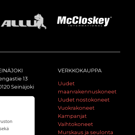
EINÄJOKI
VERKKOKAUPPA
engastie 13
Uudet
0120 Seinäjoki
maanrakennuskoneet
ULU
Uudet nostokoneet
aniittitie 2
Vuokrakoneet
0620 Oulu
Kampanjat
vuston
Vaihtokoneet
 sekä
Murskaus ja seulonta