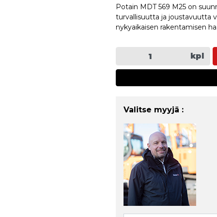
Potain MDT 569 M25 on suunn
turvallisuutta ja joustavuutta 
nykyaikaisen rakentamisen haa
kpl
Valitse myyjä :