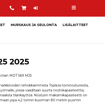
EET
MURSKAUS JA SEULONTA
LISÄLAITTEET
5 2025
 Potain MDT 569 M25
arkkinoiden tehokkaimmista Topless-torninostureista,
e työmaille, joissa vaaditaan suurta nostokapasiteettia,
aalista tilankäyttöä. Nosturin maksimikapasiteetti on
tamaan jopa 4,2 tonnin kuorman 80 metrin puomin