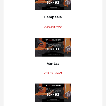
Lempäälä
045 491 8755
Vantaa
045 491 0208