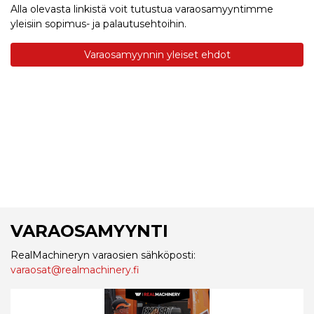
Alla olevasta linkistä voit tutustua varaosamyyntimme
yleisiin sopimus- ja palautusehtoihin.
Varaosamyynnin yleiset ehdot
VARAOSAMYYNTI
RealMachineryn varaosien sähköposti:
varaosat@realmachinery.fi