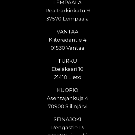
LEMPÄÄLÄ
RealParkinkatu 9
37570 Lempäälä
VANTAA
Kiitoradantie 4
01530 Vantaa
TURKU
Eteläkaari 10
21410 Lieto
KUOPIO
Asentajankuja 4
70900 Siilinjärvi
SEINÄJOKI
Rengastie 13