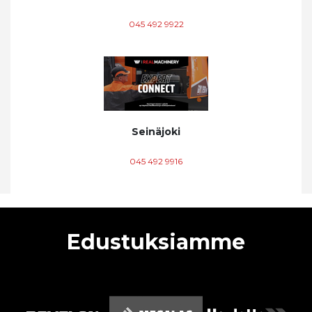
045 492 9922
Seinäjoki
045 492 9916
Edustuksiamme