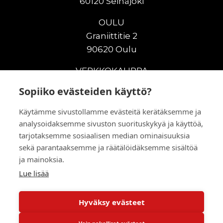
60120 Seinäjoki
OULU
Graniittitie 2
90620 Oulu
VERKKOKAUPPA
Sopiiko evästeiden käyttö?
Uudet maanrakennuskoneet
Uudet nostokoneet
Käytämme sivustollamme evästeitä kerätäksemme ja
Vuokrakoneet
analysoidaksemme sivuston suorituskykyä ja käyttöä,
Kampanjat
tarjotaksemme sosiaalisen median ominaisuuksia
Vaihtokoneet
sekä parantaaksemme ja räätälöidäksemme sisältöä
ja mainoksia.
Murskaus ja seulonta
Lisälaitteet
Lue lisää
Huolto ja varaosat
Hyväksy evästeet
© 2026 RealMachinery Oy