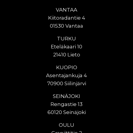
VANTAA
Kiitoradantie 4
01530 Vantaa
TURKU
Eteläkaari 10
21410 Lieto
KUOPIO
Asentajankuja 4
70900 Siilinjärvi
SEINÄJOKI
Rengastie 13
60120 Seinäjoki
OULU
Graniittitie 2