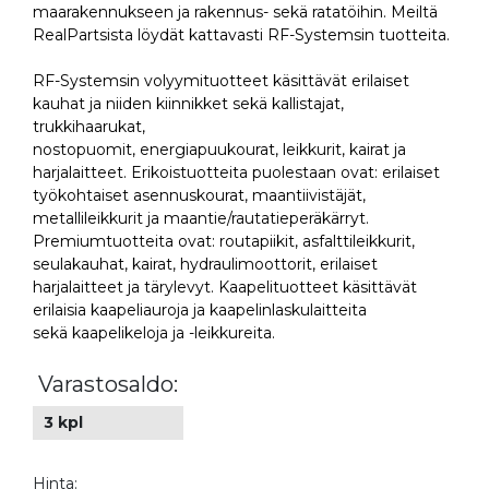
maarakennukseen ja rakennus- sekä ratatöihin. Meiltä
RealPartsista löydät kattavasti RF-Systemsin tuotteita.
RF-Systemsin volyymituotteet käsittävät erilaiset
kauhat ja niiden kiinnikket sekä kallistajat,
trukkihaarukat,
nostopuomit, energiapuukourat, leikkurit, kairat ja
harjalaitteet. Erikoistuotteita puolestaan ovat: erilaiset
työkohtaiset asennuskourat, maantiivistäjät,
metallileikkurit ja maantie/rautatieperäkärryt.
Premiumtuotteita ovat: routapiikit, asfalttileikkurit,
seulakauhat, kairat, hydraulimoottorit, erilaiset
harjalaitteet ja tärylevyt. Kaapelituotteet käsittävät
erilaisia kaapeliauroja ja kaapelinlaskulaitteita
sekä kaapelikeloja ja -leikkureita.
Varastosaldo:
3 kpl
Hinta: