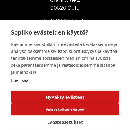
90620 Oulu
VERKKOKAUPPA
Sopiiko evästeiden käyttö?
Uudet maanrakennuskoneet
Uudet nostokoneet
Käytämme sivustollamme evästeitä kerätäksemme ja
Vuokrakoneet
analysoidaksemme sivuston suorituskykyä ja käyttöä,
Kampanjat
tarjotaksemme sosiaalisen median ominaisuuksia
Vaihtokoneet
sekä parantaaksemme ja räätälöidäksemme sisältöä
Murskaus ja seulonta
ja mainoksia.
Lisälaitteet
Lue lisää
Huolto ja varaosat
Hyväksy evästeet
© 2026 RealMachinery Oy
Vain pakolliset evästeet
Powered by
Evästeasetukset