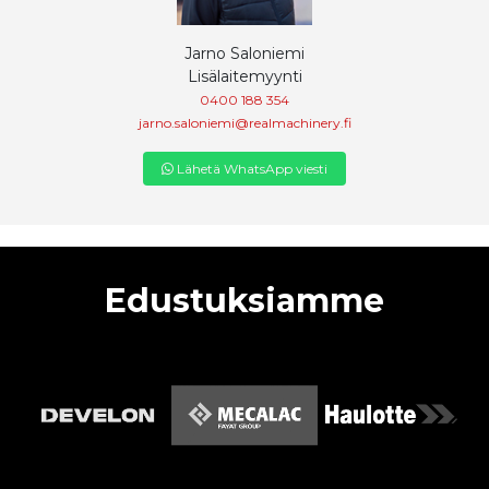
Jarno Saloniemi
Lisälaitemyynti
0400 188 354
jarno.saloniemi@realmachinery.fi
Lähetä WhatsApp viesti
Edustuksiamme