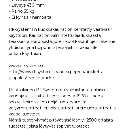
- Leveys 430 mm
- Paino 35 kg
- Ei kynsiä / hampaita
RF-Systemsin kuokkakauhat on kehitetty vaativaan
käyttöön. Kauhat on valmistettu laadukkaasta
teräksestä Hardoxista, joten kuokkakauhojen rakenne
yhdistettynä huippumateriaaleihin takaa sille
pitkän käyttöiän.
www.rf-system.se
http://www.rf-system.se/index.php/en/buckets-
grapples/trench-bucket
Ruotsalainen RF-System on valmistanut erilaisia
kauhoja ja lisälaitteita jo vuodesta 1978 alkaen ja
sen valikoimissa on neljä tuoteryhmää:
volyymituotteet, erikoistuotteet, premiumtuotteet ja
kaapelituotteet.
Nämä tuoteryhmät pitävät sisällään yli 2500 erilaista
tuotetta, joista löytyvät sopivat tuotteet