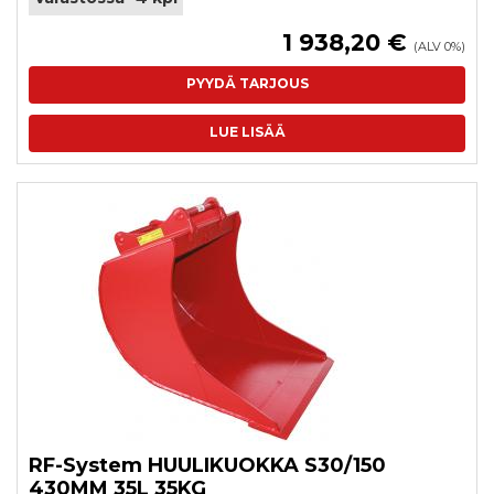
1 938,20 €
(ALV 0%)
PYYDÄ TARJOUS
LUE LISÄÄ
RF-System HUULIKUOKKA S30/150
430MM 35L 35KG