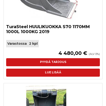
TuraSteel HUULIKUOKKA S70 1170MM
1000L 1000KG 2019
Varastossa
2 kpl
4 480,00 €
(ALV 0%)
PYYDÄ TARJOUS
LUE LISÄÄ