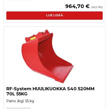
964,70 €
(ALV 0%)
LUE LISÄÄ
RF-System HUULIKUOKKA S40 520MM
70L 55KG
Paino (kg): 55 kg