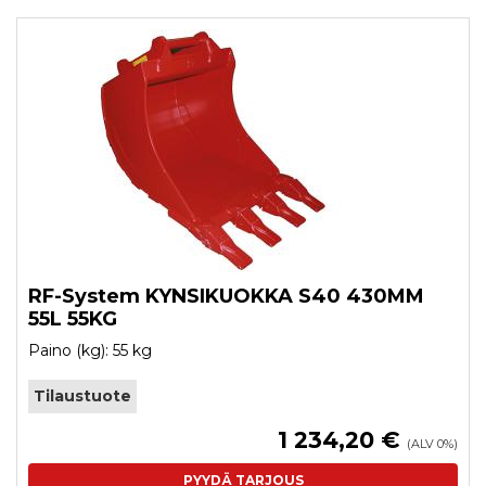
RF-System KYNSIKUOKKA S40 430MM
55L 55KG
Paino (kg): 55 kg
Tilaustuote
1 234,20 €
(ALV 0%)
PYYDÄ TARJOUS