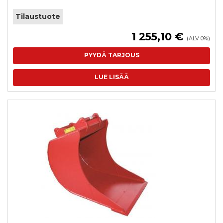
Tilaustuote
1 255,10 €
(ALV 0%)
PYYDÄ TARJOUS
LUE LISÄÄ