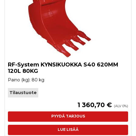
RF-System KYNSIKUOKKA S40 620MM
120L 80KG
Paino (kg): 80 kg
Tilaustuote
1 360,70 €
(ALV 0%)
PYYDÄ TARJOUS
LUE LISÄÄ