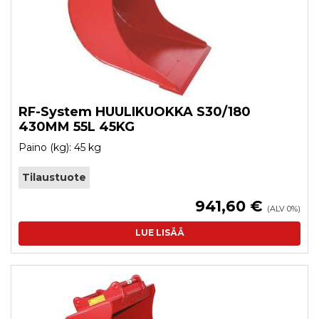
RF-System HUULIKUOKKA S30/180
430MM 55L 45KG
Paino (kg): 45 kg
Tilaustuote
941,60 €
(ALV 0%)
LUE LISÄÄ