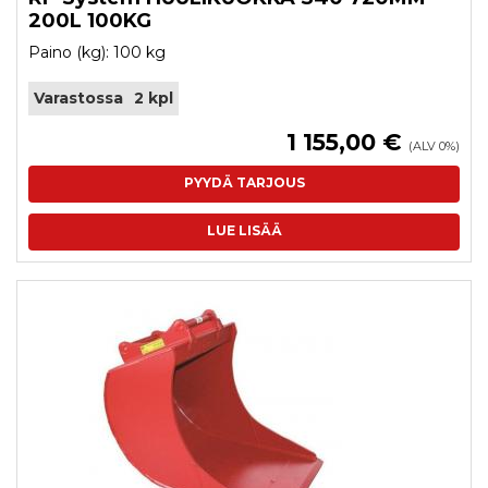
200L 100KG
Paino (kg): 100 kg
Varastossa
2 kpl
1 155,00 €
(ALV 0%)
PYYDÄ TARJOUS
LUE LISÄÄ