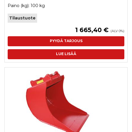
Paino (kg): 100 kg
Tilaustuote
1 665,40 €
(ALV 0%)
PYYDÄ TARJOUS
LUE LISÄÄ