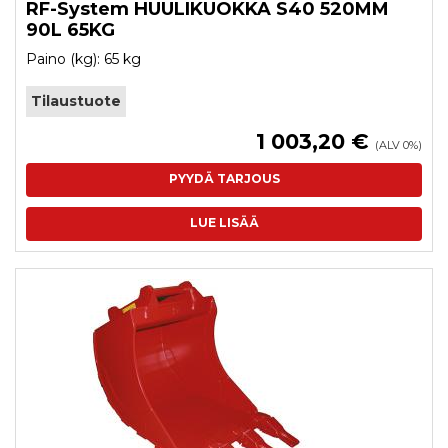
RF-System HUULIKUOKKA S40 520MM
90L 65KG
Paino (kg): 65 kg
Tilaustuote
1 003,20 €
(ALV 0%)
PYYDÄ TARJOUS
LUE LISÄÄ