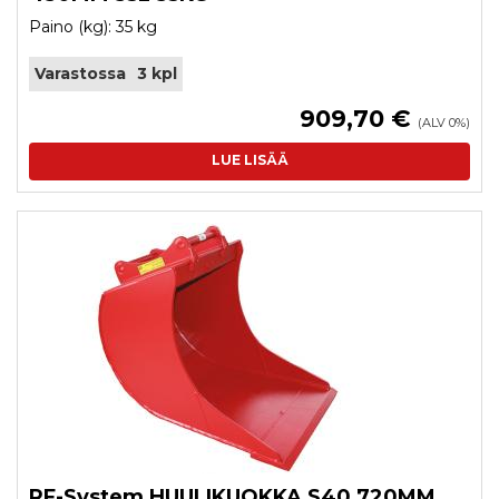
Paino (kg): 35 kg
Varastossa
3 kpl
909,70 €
(ALV 0%)
LUE LISÄÄ
RF-System HUULIKUOKKA S40 720MM