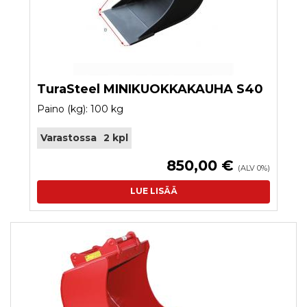
TuraSteel MINIKUOKKAKAUHA S40
Paino (kg): 100 kg
Varastossa
2 kpl
850,00 €
(ALV 0%)
LUE LISÄÄ