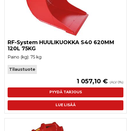
RF-System HUULIKUOKKA S40 620MM
120L 75KG
Paino (kg): 75 kg
Tilaustuote
1 057,10 €
(ALV 0%)
PYYDÄ TARJOUS
LUE LISÄÄ