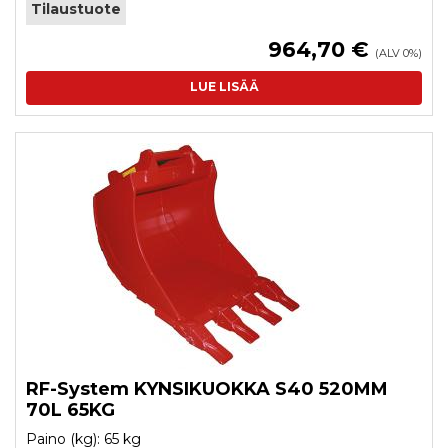
Tilaustuote
964,70 €
(ALV 0%)
LUE LISÄÄ
RF-System KYNSIKUOKKA S40 520MM
70L 65KG
Paino (kg): 65 kg