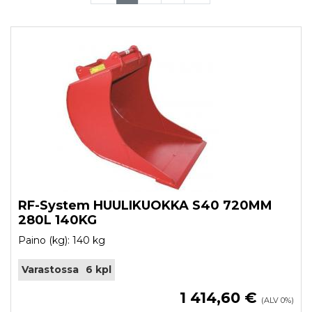
RF-System HUULIKUOKKA S40 720MM
280L 140KG
Paino (kg): 140 kg
Varastossa
6 kpl
1 414,60 €
(ALV 0%)