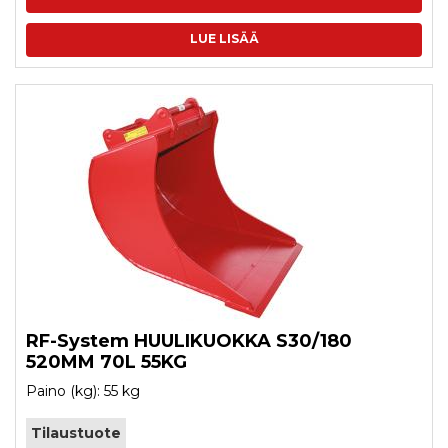
LUE LISÄÄ
RF-System HUULIKUOKKA S30/180
520MM 70L 55KG
Paino (kg): 55 kg
Tilaustuote