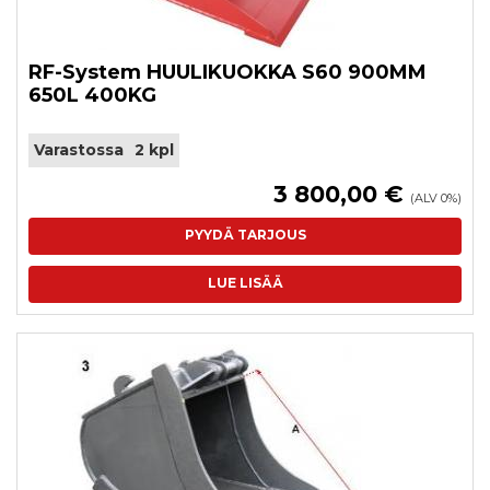
RF-System HUULIKUOKKA S60 900MM
650L 400KG
Varastossa
2 kpl
3 800,00 €
(ALV 0%)
PYYDÄ TARJOUS
LUE LISÄÄ