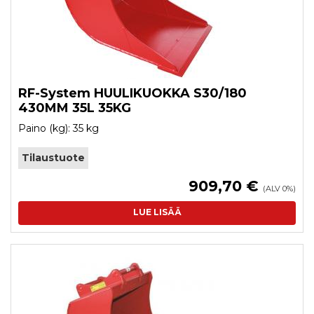
RF-System HUULIKUOKKA S30/180
430MM 35L 35KG
Paino (kg): 35 kg
Tilaustuote
909,70 €
(ALV 0%)
LUE LISÄÄ