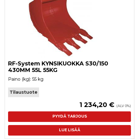
RF-System KYNSIKUOKKA S30/150
430MM 55L 55KG
Paino (kg): 55 kg
Tilaustuote
1 234,20 €
(ALV 0%)
PYYDÄ TARJOUS
LUE LISÄÄ