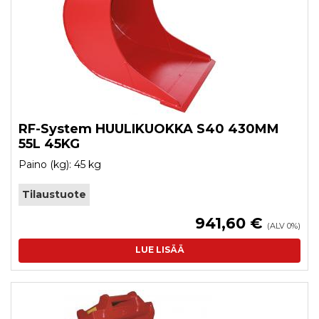
RF-System HUULIKUOKKA S40 430MM
55L 45KG
Paino (kg): 45 kg
Tilaustuote
941,60 €
(ALV 0%)
LUE LISÄÄ