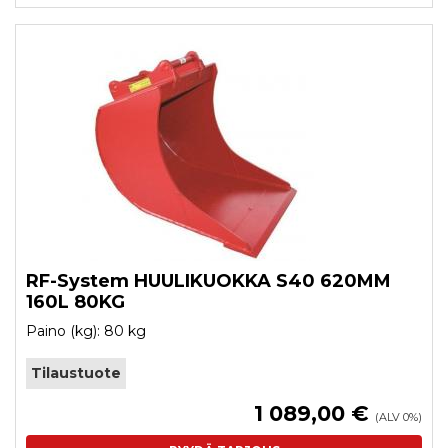
RF-System HUULIKUOKKA S40 620MM
160L 80KG
Paino (kg): 80 kg
Tilaustuote
1 089,00 €
(ALV 0%)