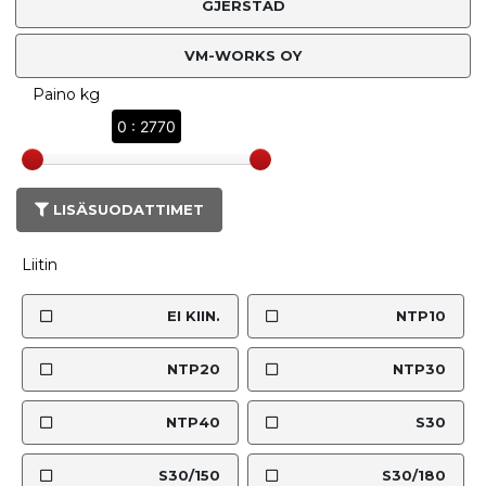
GJERSTAD
VM-WORKS OY
Paino kg
0 : 2770
LISÄSUODATTIMET
Liitin
EI KIIN.
NTP10
NTP20
NTP30
NTP40
S30
S30/150
S30/180