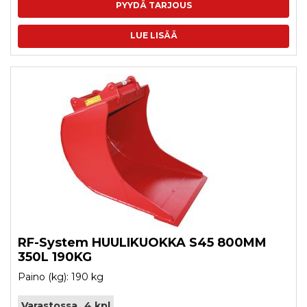
PYYDÄ TARJOUS
LUE LISÄÄ
RF-System HUULIKUOKKA S45 800MM
350L 190KG
Paino (kg): 190 kg
Varastossa
4 kpl