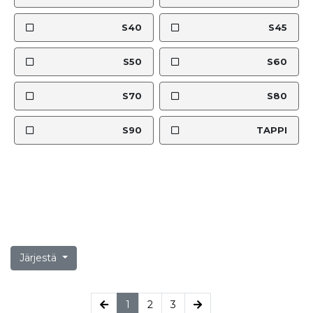
S40
S45
S50
S60
S70
S80
S90
TAPPI
Järjestä
(current)
1
2
3