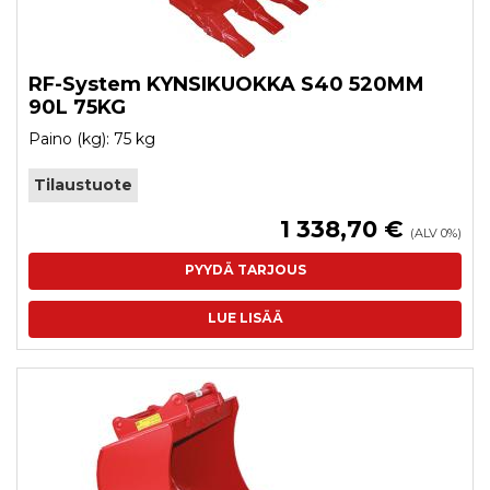
RF-System KYNSIKUOKKA S40 520MM
90L 75KG
Paino (kg): 75 kg
Tilaustuote
1 338,70 €
(ALV 0%)
PYYDÄ TARJOUS
LUE LISÄÄ