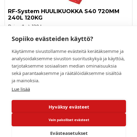
RF-System HUULIKUOKKA S40 720MM
240L 120KG
Paino (kg): 120 kg
Sopiiko evästeiden käyttö?
Tilaustuote
1 338,70 €
Käytämme sivustollamme evästeitä kerätäksemme ja
(ALV 0%)
analysoidaksemme sivuston suorituskykyä ja käyttöä,
PYYDÄ TARJOUS
tarjotaksemme sosiaalisen median ominaisuuksia
sekä parantaaksemme ja räätälöidäksemme sisältöä
LUE LISÄÄ
ja mainoksia.
Lue lisää
Hyväksy evästeet
Vain pakolliset evästeet
Evästeasetukset