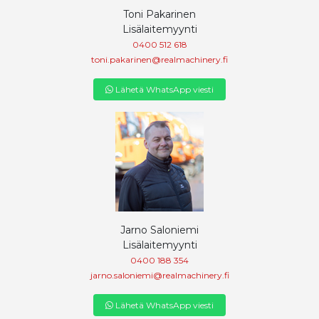
Toni Pakarinen
Lisälaitemyynti
0400 512 618
toni.pakarinen@realmachinery.fi
Lähetä WhatsApp viesti
Jarno Saloniemi
Lisälaitemyynti
0400 188 354
jarno.saloniemi@realmachinery.fi
Lähetä WhatsApp viesti