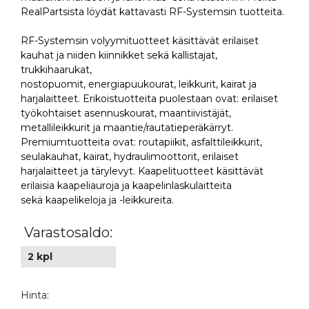
RealPartsista löydät kattavasti RF-Systemsin tuotteita.
RF-Systemsin volyymituotteet käsittävät erilaiset
kauhat ja niiden kiinnikket sekä kallistajat,
trukkihaarukat,
nostopuomit, energiapuukourat, leikkurit, kairat ja
harjalaitteet. Erikoistuotteita puolestaan ovat: erilaiset
työkohtaiset asennuskourat, maantiivistäjät,
metallileikkurit ja maantie/rautatieperäkärryt.
Premiumtuotteita ovat: routapiikit, asfalttileikkurit,
seulakauhat, kairat, hydraulimoottorit, erilaiset
harjalaitteet ja tärylevyt. Kaapelituotteet käsittävät
erilaisia kaapeliauroja ja kaapelinlaskulaitteita
sekä kaapelikeloja ja -leikkureita.
Varastosaldo:
2 kpl
Hinta: