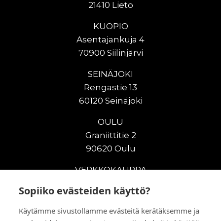
21410 Lieto
KUOPIO
Asentajankuja 4
70900 Siilinjärvi
SEINÄJOKI
Rengastie 13
60120 Seinäjoki
OULU
Graniittitie 2
90620 Oulu
VERKKOKAUPPA
Sopiiko evästeiden käyttö?
Uudet maanrakennuskoneet
Uudet nostokoneet
Käytämme sivustollamme evästeitä kerätäksemme ja
Vuokrakoneet