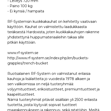
- Leveys 720 mm
- Paino 100 kg
- Ei kynsiä / hampaita
RF-Systemsin kuokkakauhat on kehitetty vaativaan
käyttöön. Kauhat on valmistettu laadukkaasta
teräksestä Hardoxista, joten kuokkakauhojen rakenne
yhdistettynä huippumateriaaleihin takaa sille
pitkän käyttöiän.
www.rf-system.se
http://www.rf-system.se/index.php/en/buckets-
grapples/trench-bucket
Ruotsalainen RF-System on valmistanut erilaisia
kauhoja ja lisälaitteita jo vuodesta 1978 alkaen ja
sen valikoimissa on neljä tuoteryhmää:
volyymituotteet, erikoistuotteet, premiumtuotteet ja
kaapelituotteet.
Nämä tuoteryhmät pitävät sisällään yli 2500 erilaista
tuotetta, joista löytyvät sopivat tuotteet
maarakennukseen ja rakennus- sekä ratatöihin. Meiltä