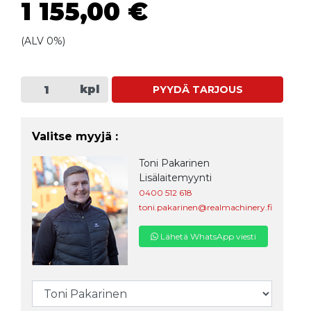
1 155,00 €
(ALV 0%)
kpl
PYYDÄ TARJOUS
Valitse myyjä :
Toni Pakarinen
Lisälaitemyynti
0400 512 618
toni.pakarinen@realmachinery.fi
Lähetä WhatsApp viesti