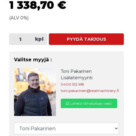
1 338,70 €
(ALV 0%)
kpl
PYYDÄ TARJOUS
Valitse myyjä :
Toni Pakarinen
Lisälaitemyynti
0400 512 618
toni.pakarinen@realmachinery.fi
Lähetä WhatsApp viesti