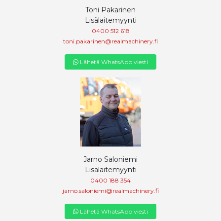
Toni Pakarinen
Lisälaitemyynti
0400 512 618
toni.pakarinen@realmachinery.fi
Lähetä WhatsApp viesti
Jarno Saloniemi
Lisälaitemyynti
0400 188 354
jarno.saloniemi@realmachinery.fi
Lähetä WhatsApp viesti