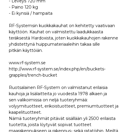
- Leveys 720 mm
- Paino 120 kg
- Ei kynsiä / hampaita
RF-Systemsin kuokkakauhat on kehitetty vaativaan
käyttöön. Kauhat on valmistettu laadukkaasta
teräksestä Hardoxista, joten kuokkakauhojen rakenne
yhdistettynä huippumateriaaleihin takaa sille
pitkän käyttöiän.
www.rf-system.se
http://www.rf-system.se/index.php/en/buckets-
grapples/trench-bucket
Ruotsalainen RF-System on valmistanut erilaisia
kauhoja ja lisälaitteita jo vuodesta 1978 alkaen ja
sen valikoimissa on neljä tuoteryhmää:
volyymituotteet, erikoistuotteet, premiumtuotteet ja
kaapelituotteet.
Nämä tuoteryhmät pitävät sisällään yli 2500 erilaista
tuotetta, joista löytyvät sopivat tuotteet
maarakennukseen ja rakennus- sekä ratatöihin. Meiltä