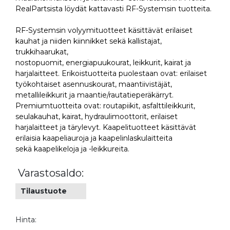
RealPartsista löydät kattavasti RF-Systemsin tuotteita.
RF-Systemsin volyymituotteet käsittävät erilaiset
kauhat ja niiden kiinnikket sekä kallistajat,
trukkihaarukat,
nostopuomit, energiapuukourat, leikkurit, kairat ja
harjalaitteet. Erikoistuotteita puolestaan ovat: erilaiset
työkohtaiset asennuskourat, maantiivistäjät,
metallileikkurit ja maantie/rautatieperäkärryt.
Premiumtuotteita ovat: routapiikit, asfalttileikkurit,
seulakauhat, kairat, hydraulimoottorit, erilaiset
harjalaitteet ja tärylevyt. Kaapelituotteet käsittävät
erilaisia kaapeliauroja ja kaapelinlaskulaitteita
sekä kaapelikeloja ja -leikkureita.
Varastosaldo:
Tilaustuote
Hinta: