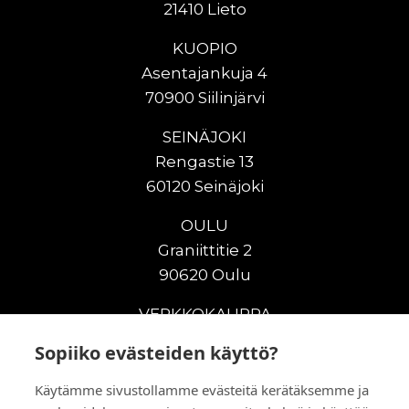
21410 Lieto
KUOPIO
Asentajankuja 4
70900 Siilinjärvi
SEINÄJOKI
Rengastie 13
60120 Seinäjoki
OULU
Graniittitie 2
90620 Oulu
VERKKOKAUPPA
Sopiiko evästeiden käyttö?
Uudet maanrakennuskoneet
Uudet nostokoneet
Käytämme sivustollamme evästeitä kerätäksemme ja
Vuokrakoneet