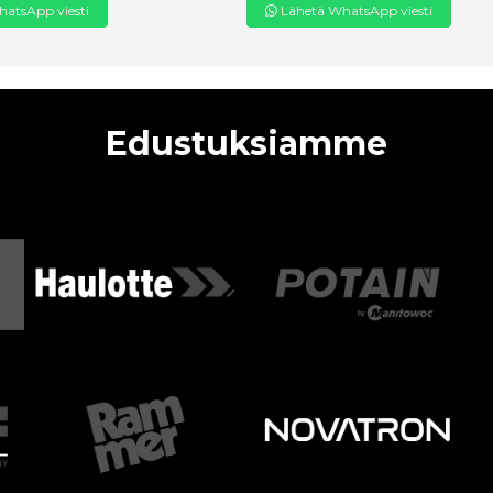
atsApp viesti
Lähetä WhatsApp viesti
Edustuksiamme