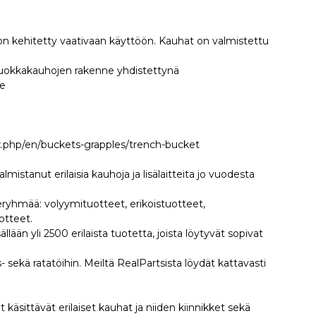
 kehitetty vaativaan käyttöön. Kauhat on valmistettu
 kuokkakauhojen rakenne yhdistettynä
le
x.php/en/buckets-grapples/trench-bucket
istanut erilaisia kauhoja ja lisälaitteita jo vuodesta
eryhmää: volyymituotteet, erikoistuotteet,
otteet.
ään yli 2500 erilaista tuotetta, joista löytyvät sopivat
sekä ratatöihin. Meiltä RealPartsista löydät kattavasti
äsittävät erilaiset kauhat ja niiden kiinnikket sekä