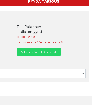
PYYDÄ TARJOUS
Toni Pakarinen
Lisälaitemyynti
0400 512 618
toni.pakarinen@realmachinery.fi
Lähetä WhatsApp viesti