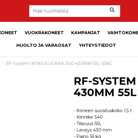
KONEET
VUOKRAKONEET
KAMPANJAT
VAIHTOKON
HUOLTO JA VARAOSAT
YHTEYSTIEDOT
RF-System KYNSIKUOKKA S40 430MM 55L 55KG
RF-SYSTEM
430MM 55L
- Koneen suosituskoko 1,5 t
- Kiinnike S40
- Tilavuus 55L
- Leveys 430 mm
- Paino 55 kg