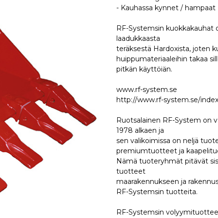
- Kauhassa kynnet / hampaat
RF-Systemsin kuokkakauhat on
laadukkaasta
teräksestä Hardoxista, joten
huippumateriaaleihin takaa sil
pitkän käyttöiän.
www.rf-system.se
http://www.rf-system.se/inde
Ruotsalainen RF-System on valm
1978 alkaen ja
sen valikoimissa on neljä tuot
premiumtuotteet ja kaapelitu
Nämä tuoteryhmät pitävät sisäll
tuotteet
maarakennukseen ja rakennus- 
RF-Systemsin tuotteita.
RF-Systemsin volyymituotteet k