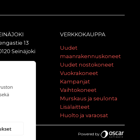
EINÄJOKI
VERKKOKAUPPA
engastie 13
Uudet
0120 Seinäjoki
maanrakennuskoneet
ULU
Uudet nostokoneet
aniittitie 2
Vuokrakoneet
0620 Oulu
Kampanjat
vuston
Vaihtokoneet
 sekä
Murskaus ja seulonta
Lisälaitteet
Huolto ja varaosat
ukset
Powered by