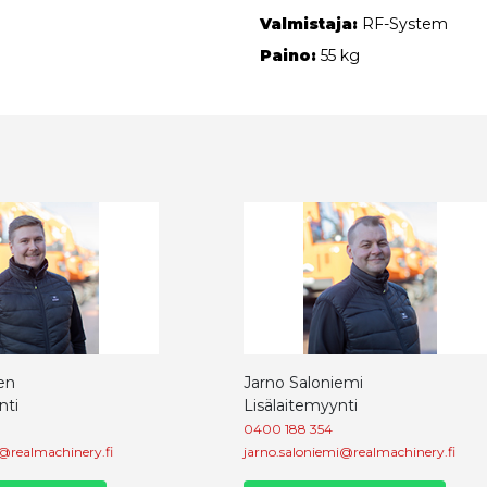
Valmistaja:
RF-System
Paino:
55 kg
en
Jarno Saloniemi
nti
Lisälaitemyynti
0400 188 354
@realmachinery.fi
jarno.saloniemi@realmachinery.fi