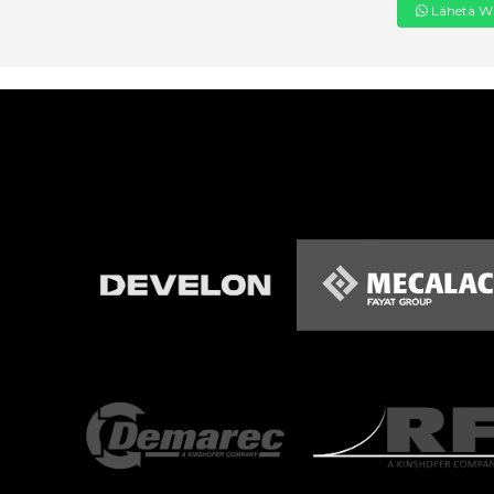
Lähetä Wh