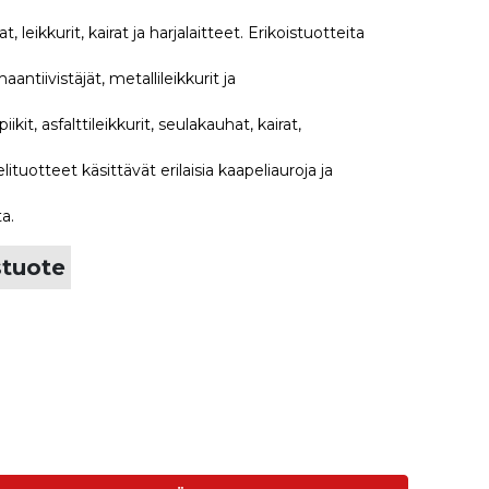
leikkurit, kairat ja harjalaitteet. Erikoistuotteita
ntiivistäjät, metallileikkurit ja
it, asfalttileikkurit, seulakauhat, kairat,
elituotteet käsittävät erilaisia kaapeliauroja ja
ta.
stuote