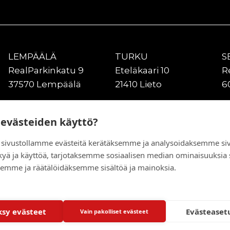
LEMPÄÄLÄ
TURKU
S
RealParkinkatu 9
Eteläkaari 10
R
37570 Lempäälä
21410 Lieto
6
VANTAA
KUOPIO
O
Kiitoradantie 4
Asentajankuja 4
Gr
 evästeiden käyttö?
01530 Vantaa
70900 Siilinjärvi
9
sivustollamme evästeitä kerätäksemme ja analysoidaksemme si
kyä ja käyttöä, tarjotaksemme sosiaalisen median ominaisuuksia
emme ja räätälöidäksemme sisältöä ja mainoksia.
sy evästeet
Evästeaset
Vain pakolliset evästeet