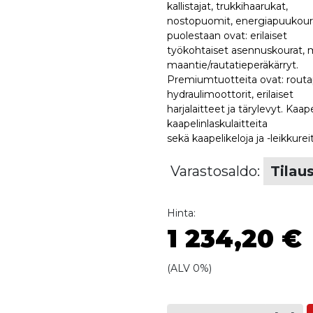
kallistajat, trukkihaarukat,
nostopuomit, energiapuukourat, 
puolestaan ovat: erilaiset
työkohtaiset asennuskourat, maa
maantie/rautatieperäkärryt.
Premiumtuotteita ovat: routapiik
hydraulimoottorit, erilaiset
harjalaitteet ja tärylevyt. Kaap
kaapelinlaskulaitteita
sekä kaapelikeloja ja -leikkurei
Varastosaldo:
Tilau
Hinta:
1 234,20 €
(ALV 0%)