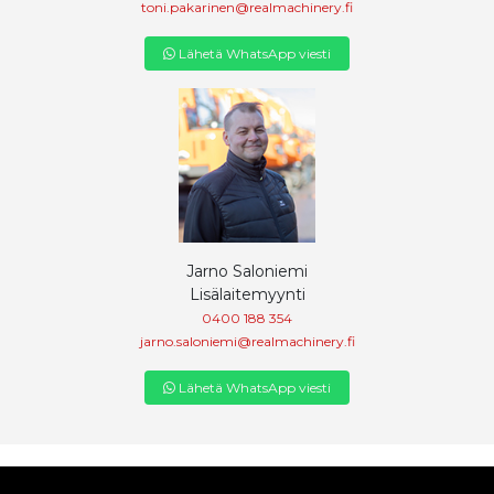
toni.pakarinen@realmachinery.fi
Lähetä WhatsApp viesti
Jarno Saloniemi
Lisälaitemyynti
0400 188 354
jarno.saloniemi@realmachinery.fi
Lähetä WhatsApp viesti