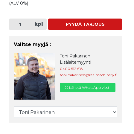
(ALV 0%)
kpl
PYYDÄ TARJOUS
Valitse myyjä :
Toni Pakarinen
Lisälaitemyynti
0400 512 618
toni.pakarinen@realmachinery.fi
Lähetä WhatsApp viesti