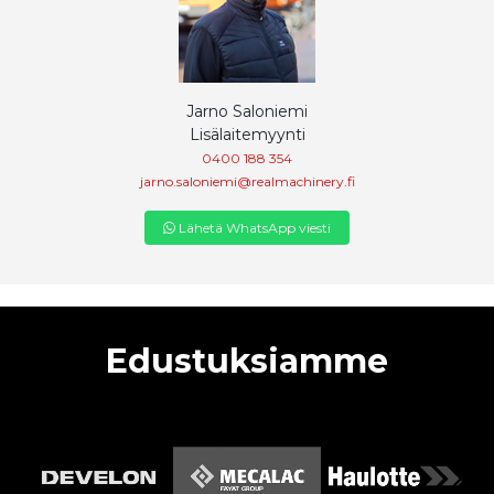
Jarno Saloniemi
Lisälaitemyynti
0400 188 354
jarno.saloniemi@realmachinery.fi
Lähetä WhatsApp viesti
Edustuksiamme