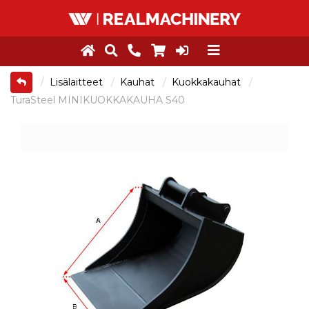
Lisälaitteet
Kauhat
Kuokkakauhat
TuraSteel MINIKUOKKAKAUHA S40