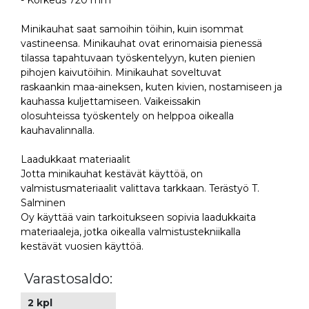
- Korkeus 720 mm
Minikauhat saat samoihin töihin, kuin isommat
vastineensa. Minikauhat ovat erinomaisia pienessä
tilassa tapahtuvaan työskentelyyn, kuten pienien
pihojen kaivutöihin. Minikauhat soveltuvat
raskaankin maa-aineksen, kuten kivien, nostamiseen ja
kauhassa kuljettamiseen. Vaikeissakin
olosuhteissa työskentely on helppoa oikealla
kauhavalinnalla.
Laadukkaat materiaalit
Jotta minikauhat kestävät käyttöä, on
valmistusmateriaalit valittava tarkkaan. Terästyö T.
Salminen
Oy käyttää vain tarkoitukseen sopivia laadukkaita
materiaaleja, jotka oikealla valmistustekniikalla
kestävät vuosien käyttöä.
Varastosaldo:
2 kpl