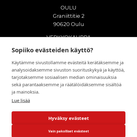
OULU
Graniittitie 2
90620 Oulu
VERKKOKAUPPA
Sopiiko evästeiden käyttö?
Uudet maanrakennuskoneet
Uudet nostokoneet
Käytämme sivustollamme evästeitä kerätäksemme ja
Vuokrakoneet
analysoidaksemme sivuston suorituskykyä ja käyttöä,
Kampanjat
tarjotaksemme sosiaalisen median ominaisuuksia
Vaihtokoneet
sekä parantaaksemme ja räätälöidäksemme sisältöä
ja mainoksia.
Murskaus ja seulonta
Lisälaitteet
Lue lisää
Huolto ja varaosat
Hyväksy evästeet
© 2026 RealMachinery Oy
Vain pakolliset evästeet
Powered by