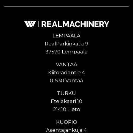
LEMPÄÄLÄ
RealParkinkatu 9
37570 Lempäälä
VANTAA
Kiitoradantie 4
01530 Vantaa
TURKU
Eteläkaari 10
21410 Lieto
KUOPIO
Asentajankuja 4