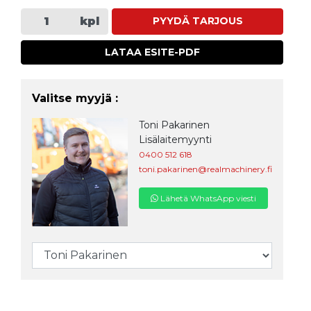
kpl
PYYDÄ TARJOUS
LATAA ESITE-PDF
Valitse myyjä :
Toni Pakarinen
Lisälaitemyynti
0400 512 618
toni.pakarinen@realmachinery.fi
Lähetä WhatsApp viesti