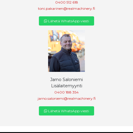
0400 512 618
toni.pakarinen@realmachinery.fi
Lähetä WhatsApp viesti
Jarno Saloniemi
Lisälaitemyynti
0400 188 354
jarno.saloniemi@realmachinery.fi
Lähetä WhatsApp viesti