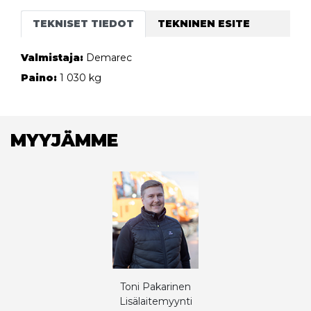
TEKNISET TIEDOT
TEKNINEN ESITE
Valmistaja:
Demarec
Paino:
1 030 kg
MYYJÄMME
Toni Pakarinen
Lisälaitemyynti