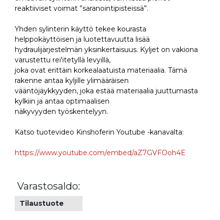
reaktiiviset voimat ”saranointipisteissä”.
Yhden sylinterin käyttö tekee kourasta
helppokäyttöisen ja luotettavuutta lisää
hydraulijärjestelmän yksinkertaisuus. Kyljet on vakiona
varustettu rei'itetyllä levyillä,
joka ovat erittäin korkealaatuista materiaalia. Tämä
rakenne antaa kyljille ylimääräisen
vääntöjäykkyyden, joka estää materiaalia juuttumasta
kylkiin ja antaa optimaalisen
näkyvyyden työskentelyyn.
Katso tuotevideo Kinshoferin Youtube -kanavalta:
https://www.youtube.com/embed/aZ7GVFOoh4E
Varastosaldo:
Tilaustuote