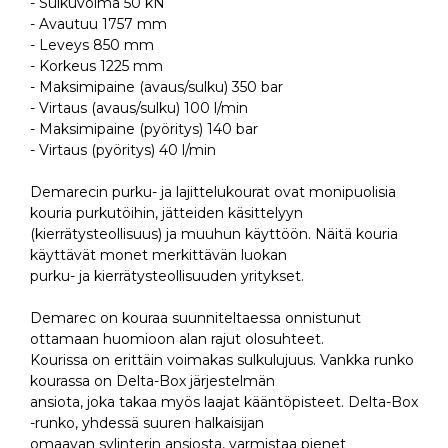
- Sulkuvoima 50 kN
- Avautuu 1757 mm
- Leveys 850 mm
- Korkeus 1225 mm
- Maksimipaine (avaus/sulku) 350 bar
- Virtaus (avaus/sulku) 100 l/min
- Maksimipaine (pyöritys) 140 bar
- Virtaus (pyöritys) 40 l/min
Demarecin purku- ja lajittelukourat ovat monipuolisia
kouria purkutöihin, jätteiden käsittelyyn
(kierrätysteollisuus) ja muuhun käyttöön. Näitä kouria
käyttävät monet merkittävän luokan
purku- ja kierrätysteollisuuden yritykset.
Demarec on kouraa suunniteltaessa onnistunut
ottamaan huomioon alan rajut olosuhteet.
Kourissa on erittäin voimakas sulkulujuus. Vankka runko
kourassa on Delta-Box järjestelmän
ansiota, joka takaa myös laajat kääntöpisteet. Delta-Box
-runko, yhdessä suuren halkaisijan
omaavan sylinterin ansiosta, varmistaa pienet