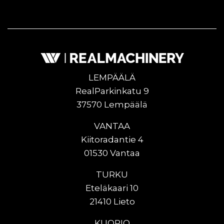
LEMPÄÄLÄ
RealParkinkatu 9
37570 Lempäälä
VANTAA
Kiitoradantie 4
01530 Vantaa
TURKU
Eteläkaari 10
21410 Lieto
KUOPIO