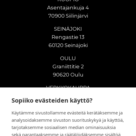
Asentajankuja 4
70900 Siilinjärvi
SEINÄJOKI
Rengastie 13
60120 Seinäjoki
OULU
Graniittitie 2
90620 Oulu
VERKKOKAUPPA
Sopiiko evästeiden käyttö?
Uudet maanrakennuskoneet
Uudet nostokoneet
Käytämme sivustollamme evästeitä kerätäksemme ja
Vuokrakoneet
analysoidaksemme sivuston suorituskykyä ja käyttöä,
Kampanjat
tarjotaksemme sosiaalisen median ominaisuuksia
Vaihtokoneet
sekä parantaaksemme ja räätälöidäksemme sisältöä