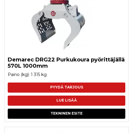
Demarec DRG22 Purkukoura pyörittäjällä
570L 1000mm
Paino (kg): 1 315 kg
PYYDÄ TARJOUS
LUE LISÄÄ
TEKNINEN ESITE