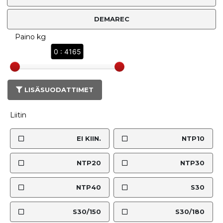
DEMAREC
Paino kg
0 : 4165
LISÄSUODATTIMET
Liitin
EI KIIN.
NTP10
NTP20
NTP30
NTP40
S30
S30/150
S30/180