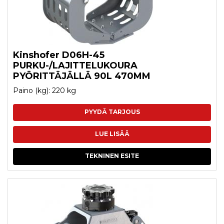
Kinshofer D06H-45
PURKU-/LAJITTELUKOURA
PYÖRITTÄJÄLLÄ 90L 470MM
Paino (kg): 220 kg
PYYDÄ TARJOUS
LUE LISÄÄ
TEKNINEN ESITE