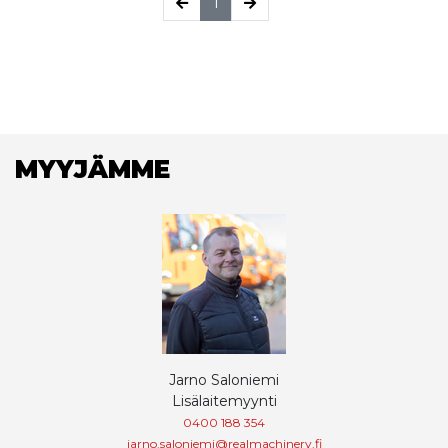
(current)
1
MYYJÄMME
Jarno Saloniemi
Lisälaitemyynti
0400 188 354
jarno.saloniemi@realmachinery.fi