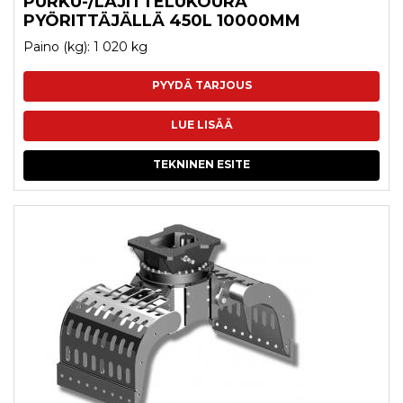
PURKU-/LAJITTELUKOURA
PYÖRITTÄJÄLLÄ 450L 10000MM
Paino (kg): 1 020 kg
PYYDÄ TARJOUS
LUE LISÄÄ
TEKNINEN ESITE