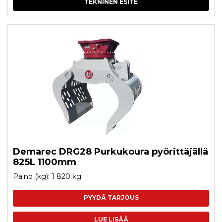
TEKNINEN ESITE
Demarec DRG28 Purkukoura pyörittäjällä
825L 1100mm
Paino (kg): 1 820 kg
PYYDÄ TARJOUS
LUE LISÄÄ