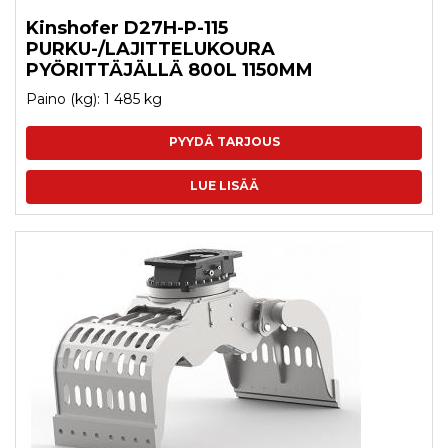
Kinshofer D27H-P-115
PURKU-/LAJITTELUKOURA
PYÖRITTÄJÄLLÄ 800L 1150MM
Paino (kg): 1 485 kg
PYYDÄ TARJOUS
LUE LISÄÄ