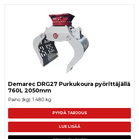
Demarec DRG27 Purkukoura pyörittäjällä
760L 2050mm
Paino (kg): 1 480 kg
PYYDÄ TARJOUS
LUE LISÄÄ