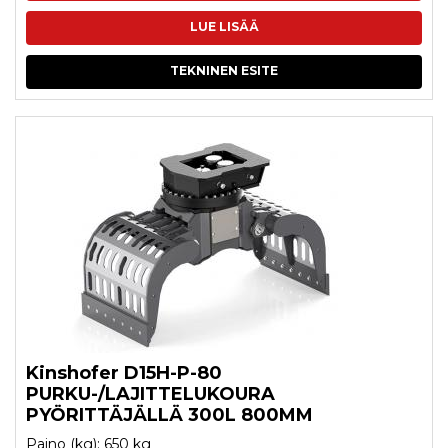
LUE LISÄÄ
TEKNINEN ESITE
Kinshofer D15H-P-80
PURKU-/LAJITTELUKOURA
PYÖRITTÄJÄLLÄ 300L 800MM
Paino (kg): 650 kg