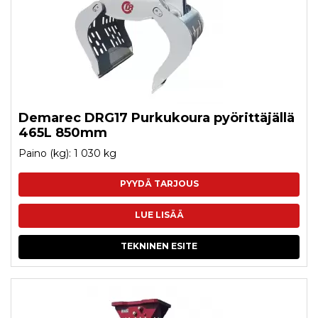
Demarec DRG17 Purkukoura pyörittäjällä
465L 850mm
Paino (kg): 1 030 kg
PYYDÄ TARJOUS
LUE LISÄÄ
TEKNINEN ESITE