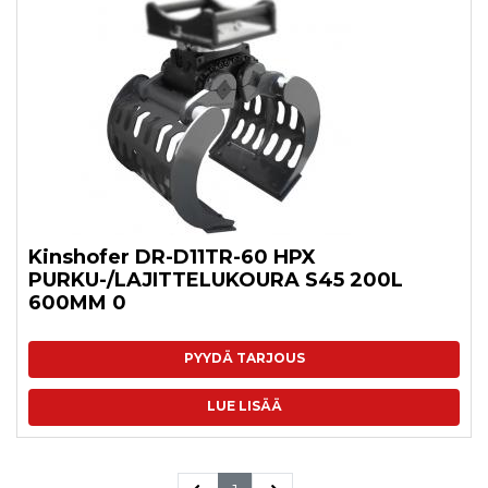
Kinshofer DR-D11TR-60 HPX
PURKU-/LAJITTELUKOURA S45 200L
600MM 0
PYYDÄ TARJOUS
LUE LISÄÄ