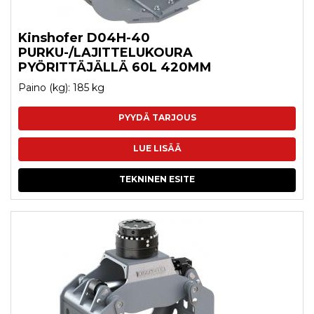
Kinshofer D04H-40
PURKU-/LAJITTELUKOURA
PYÖRITTÄJÄLLÄ 60L 420MM
Paino (kg): 185 kg
PYYDÄ TARJOUS
LUE LISÄÄ
TEKNINEN ESITE