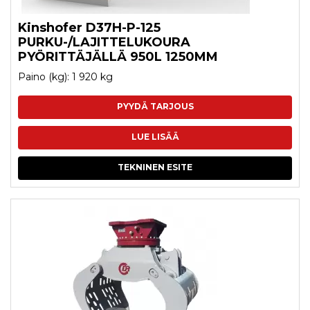
Kinshofer D37H-P-125
PURKU-/LAJITTELUKOURA
PYÖRITTÄJÄLLÄ 950L 1250MM
Paino (kg): 1 920 kg
PYYDÄ TARJOUS
LUE LISÄÄ
TEKNINEN ESITE