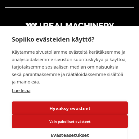
LEMPÄÄLÄ
Sopiiko evästeiden käyttö?
RealParkinkatu 9
Käytämme sivustollamme evästeitä kerätäksemme ja
37570 Lempäälä
analysoidaksemme sivuston suorituskykyä ja käyttöä,
tarjotaksemme sosiaalisen median ominaisuuksia
VANTAA
sekä parantaaksemme ja räätälöidäksemme sisältöä
Kiitoradantie 4
ja mainoksia.
01530 Vantaa
Lue lisää
TURKU
Eteläkaari 10
Hyväksy evästeet
21410 Lieto
Vain pakolliset evästeet
KUOPIO
Evästeasetukset
Asentajankuja 4