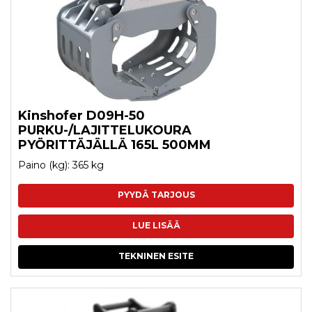
Kinshofer D09H-50
PURKU-/LAJITTELUKOURA
PYÖRITTÄJÄLLÄ 165L 500MM
Paino (kg): 365 kg
PYYDÄ TARJOUS
LUE LISÄÄ
TEKNINEN ESITE