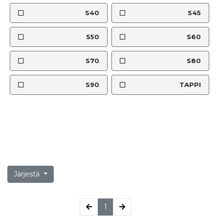
S40
S45
S50
S60
S70
S80
S90
TAPPI
Järjestä
(current)
1