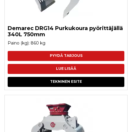
Demarec DRG14 Purkukoura pyörittäjällä
340L 750mm
Paino (kg): 860 kg
PYYDÄ TARJOUS
LUE LISÄÄ
TEKNINEN ESITE