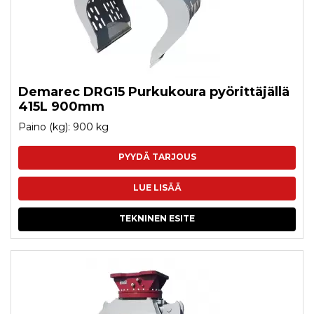
Demarec DRG15 Purkukoura pyörittäjällä
415L 900mm
Paino (kg): 900 kg
PYYDÄ TARJOUS
LUE LISÄÄ
TEKNINEN ESITE