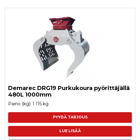
Demarec DRG19 Purkukoura pyörittäjällä
480L 1000mm
Paino (kg): 1 115 kg
PYYDÄ TARJOUS
LUE LISÄÄ