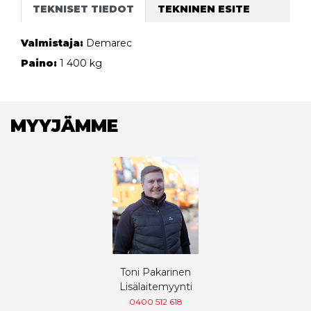
TEKNISET TIEDOT
TEKNINEN ESITE
Valmistaja:
Demarec
Paino:
1 400 kg
MYYJÄMME
Toni Pakarinen
Lisälaitemyynti
0400 512 618