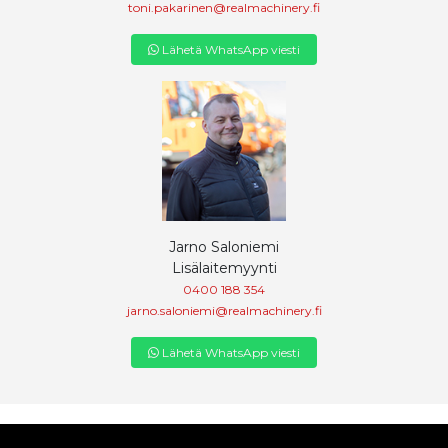
toni.pakarinen@realmachinery.fi
Lähetä WhatsApp viesti
Jarno Saloniemi
Lisälaitemyynti
0400 188 354
jarno.saloniemi@realmachinery.fi
Lähetä WhatsApp viesti