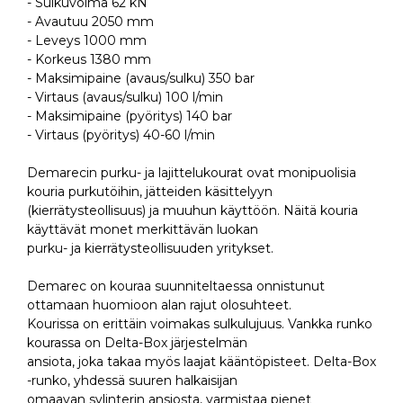
- Sulkuvoima 62 kN
- Avautuu 2050 mm
- Leveys 1000 mm
- Korkeus 1380 mm
- Maksimipaine (avaus/sulku) 350 bar
- Virtaus (avaus/sulku) 100 l/min
- Maksimipaine (pyöritys) 140 bar
- Virtaus (pyöritys) 40-60 l/min
Demarecin purku- ja lajittelukourat ovat monipuolisia
kouria purkutöihin, jätteiden käsittelyyn
(kierrätysteollisuus) ja muuhun käyttöön. Näitä kouria
käyttävät monet merkittävän luokan
purku- ja kierrätysteollisuuden yritykset.
Demarec on kouraa suunniteltaessa onnistunut
ottamaan huomioon alan rajut olosuhteet.
Kourissa on erittäin voimakas sulkulujuus. Vankka runko
kourassa on Delta-Box järjestelmän
ansiota, joka takaa myös laajat kääntöpisteet. Delta-Box
-runko, yhdessä suuren halkaisijan
omaavan sylinterin ansiosta, varmistaa pienet