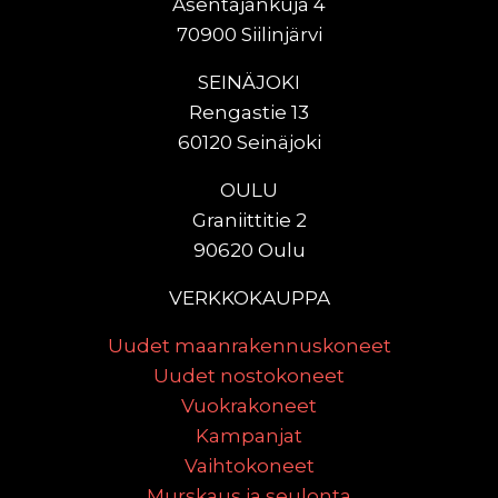
Asentajankuja 4
70900 Siilinjärvi
SEINÄJOKI
Rengastie 13
60120 Seinäjoki
OULU
Graniittitie 2
90620 Oulu
VERKKOKAUPPA
Uudet maanrakennuskoneet
Uudet nostokoneet
Vuokrakoneet
Kampanjat
Vaihtokoneet
Murskaus ja seulonta