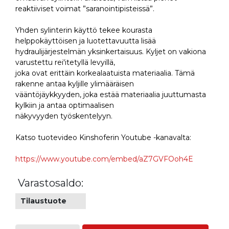
reaktiiviset voimat ”saranointipisteissä”.
Yhden sylinterin käyttö tekee kourasta
helppokäyttöisen ja luotettavuutta lisää
hydraulijärjestelmän yksinkertaisuus. Kyljet on vakiona
varustettu rei'itetyllä levyillä,
joka ovat erittäin korkealaatuista materiaalia. Tämä
rakenne antaa kyljille ylimääräisen
vääntöjäykkyyden, joka estää materiaalia juuttumasta
kylkiin ja antaa optimaalisen
näkyvyyden työskentelyyn.
Katso tuotevideo Kinshoferin Youtube -kanavalta:
https://www.youtube.com/embed/aZ7GVFOoh4E
Varastosaldo:
Tilaustuote