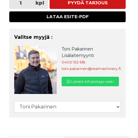
kpl
PYYDÄ TARJOUS
LATAA ESITE-PDF
Valitse myyjä :
Toni Pakarinen
Lisälaitemyynti
0400 512 618
toni.pakarinen@realmachinery.fi
Lähetä WhatsApp viesti