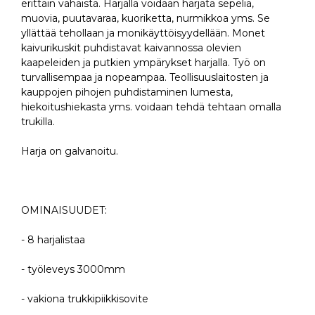
erittäin vähäistä. Harjalla voidaan harjata sepeliä,
muovia, puutavaraa, kuoriketta, nurmikkoa yms. Se
yllättää tehollaan ja monikäyttöisyydellään. Monet
kaivurikuskit puhdistavat kaivannossa olevien
kaapeleiden ja putkien ympärykset harjalla. Työ on
turvallisempaa ja nopeampaa. Teollisuuslaitosten ja
kauppojen pihojen puhdistaminen lumesta,
hiekoitushiekasta yms. voidaan tehdä tehtaan omalla
trukilla.
Harja on galvanoitu.
OMINAISUUDET:
- 8 harjalistaa
- työleveys 3000mm
- vakiona trukkipiikkisovite