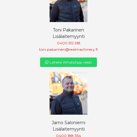
Toni Pakarinen
Lisälaitemyynti
0400 512 618
toni.pakarinen@realmachinery.fi
Lähetä WhatsApp viesti
Jarno Saloniemi
Lisälaitemyynti
0400 188 354