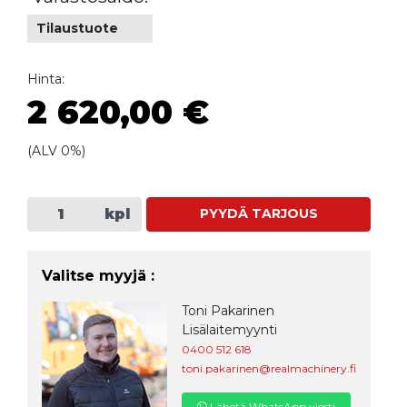
Tilaustuote
Hinta:
2 620,00 €
(ALV 0%)
kpl
PYYDÄ TARJOUS
Valitse myyjä :
Toni Pakarinen
Lisälaitemyynti
0400 512 618
toni.pakarinen@realmachinery.fi
Lähetä WhatsApp viesti