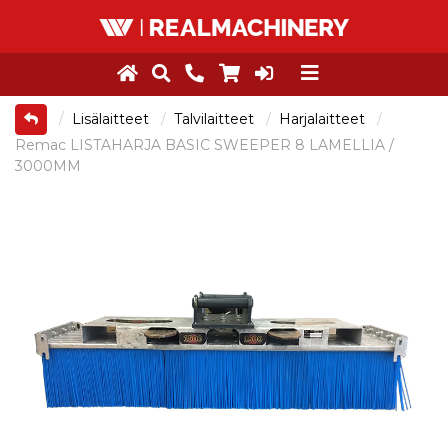
Lisälaitteet
Talvilaitteet
Harjalaitteet
Remac LISTAHARJA BASIC SWEEPER 8 LAMELLIA /
3000MM