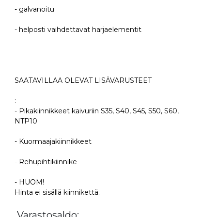
- galvanoitu
- helposti vaihdettavat harjaelementit
SAATAVILLAA OLEVAT LISÄVARUSTEET
:
- Pikakiinnikkeet kaivuriin S35, S40, S45, S50, S60,
NTP10
- Kuormaajakiinnikkeet
- Rehupihtikiinnike
- HUOM!
Hinta ei sisällä kiinnikettä.
Varastosaldo: