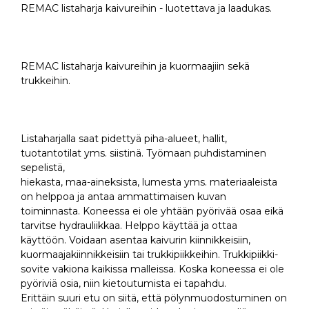
REMAC listaharja kaivureihin - luotettava ja laadukas.
REMAC listaharja kaivureihin ja kuormaajiin sekä
trukkeihin.
Listaharjalla saat pidettyä piha-alueet, hallit,
tuotantotilat yms. siistinä. Työmaan puhdistaminen
sepelistä,
hiekasta, maa-aineksista, lumesta yms. materiaaleista
on helppoa ja antaa ammattimaisen kuvan
toiminnasta. Koneessa ei ole yhtään pyörivää osaa eikä
tarvitse hydrauliikkaa. Helppo käyttää ja ottaa
käyttöön. Voidaan asentaa kaivurin kiinnikkeisiin,
kuormaajakiinnikkeisiin tai trukkipiikkeihin. Trukkipiikki-
sovite vakiona kaikissa malleissa. Koska koneessa ei ole
pyöriviä osia, niin kietoutumista ei tapahdu.
Erittäin suuri etu on siitä, että pölynmuodostuminen on