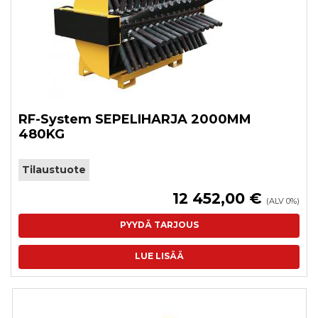
RF-System SEPELIHARJA 2000MM
480KG
Tilaustuote
12 452,00 €
(ALV 0%)
PYYDÄ TARJOUS
LUE LISÄÄ