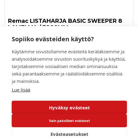
Remac LISTAHARJA BASIC SWEEPER 8
LAMELLIA / 3000MM
Sopiiko evästeiden käyttö?
Tilaustuote
Käytämme sivustollamme evästeitä kerätäksemme ja
2 620,00 €
(ALV 0%)
analysoidaksemme sivuston suorituskykyä ja käyttöä,
tarjotaksemme sosiaalisen median ominaisuuksia
PYYDÄ TARJOUS
sekä parantaaksemme ja räätälöidäksemme sisältöä
LUE LISÄÄ
ja mainoksia.
Lue lisää
Hyväksy evästeet
Vain pakolliset evästeet
Evästeasetukset