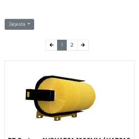
Järjestä
(current)
1
2