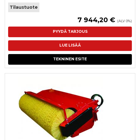
Tilaustuote
7 944,20 €
(ALV 0%)
PYYDÄ TARJOUS
LUE LISÄÄ
TEKNINEN ESITE