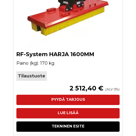
RF-System HARJA 1600MM
Paino (kg): 170 kg
Tilaustuote
2 512,40 €
(ALV 0%)
PYYDÄ TARJOUS
LUE LISÄÄ
TEKNINEN ESITE