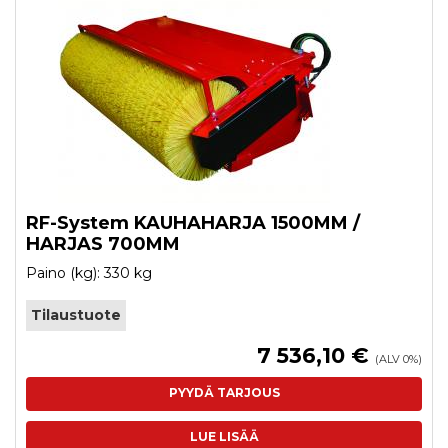
RF-System KAUHAHARJA 1500MM /
HARJAS 700MM
Paino (kg): 330 kg
Tilaustuote
7 536,10 €
(ALV 0%)
PYYDÄ TARJOUS
LUE LISÄÄ