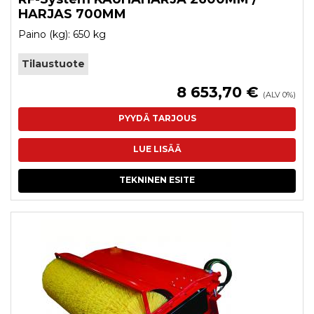
HARJAS 700MM
Paino (kg): 650 kg
Tilaustuote
8 653,70 €
(ALV 0%)
PYYDÄ TARJOUS
LUE LISÄÄ
TEKNINEN ESITE