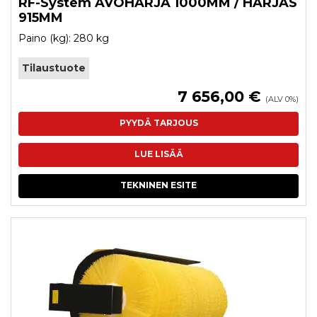
RF-System AVOHARJA 1000MM / HARJAS
915MM
Paino (kg): 280 kg
Tilaustuote
7 656,00 €
(ALV 0%)
PYYDÄ TARJOUS
LUE LISÄÄ
TEKNINEN ESITE