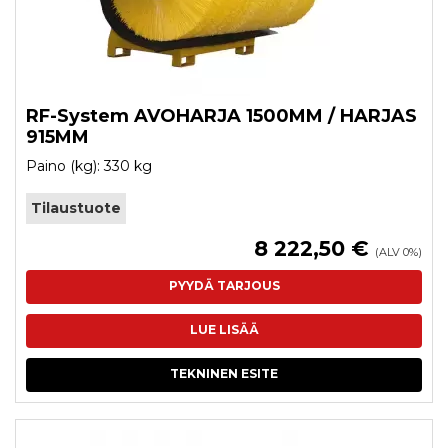
RF-System AVOHARJA 1500MM / HARJAS
915MM
Paino (kg): 330 kg
Tilaustuote
8 222,50 €
(ALV 0%)
PYYDÄ TARJOUS
LUE LISÄÄ
TEKNINEN ESITE