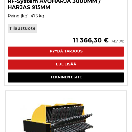
RF-System AVOHARJA 3000MM /
HARJAS 915MM
Paino (kg): 475 kg
Tilaustuote
11 366,30 €
(ALV 0%)
PYYDÄ TARJOUS
LUE LISÄÄ
TEKNINEN ESITE