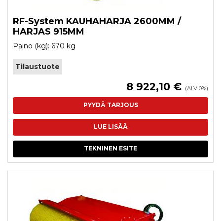
RF-System KAUHAHARJA 2600MM /
HARJAS 915MM
Paino (kg): 670 kg
Tilaustuote
8 922,10 €
(ALV 0%)
PYYDÄ TARJOUS
LUE LISÄÄ
TEKNINEN ESITE