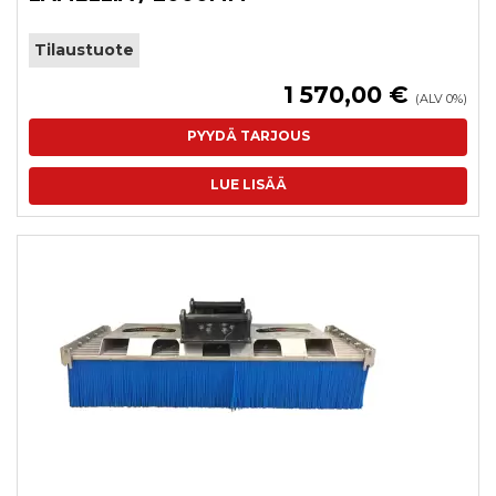
Tilaustuote
1 570,00 €
(ALV 0%)
PYYDÄ TARJOUS
LUE LISÄÄ