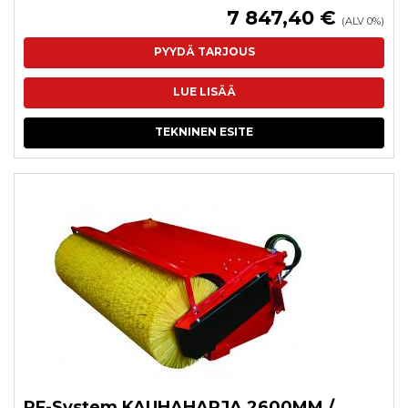
7 847,40 €
(ALV 0%)
PYYDÄ TARJOUS
LUE LISÄÄ
TEKNINEN ESITE
RF-System KAUHAHARJA 2600MM /