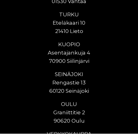
01530 Vantaa
TURKU
Eteläkaari 10
21410 Lieto
KUOPIO
Asentajankuja 4
70900 Siilinjärvi
SEINÄJOKI
Rengastie 13
60120 Seinäjoki
OULU
Graniittitie 2
90620 Oulu
VERKKOKAUPPA