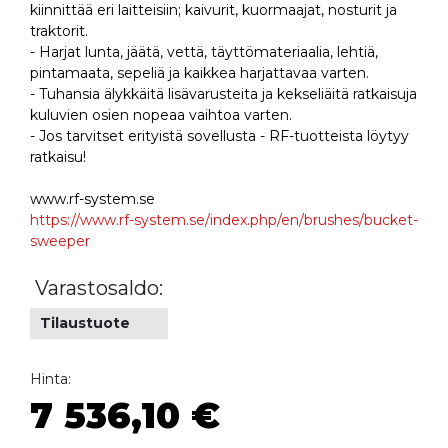
kiinnittää eri laitteisiin; kaivurit, kuormaajat, nosturit ja
traktorit.
- Harjat lunta, jäätä, vettä, täyttömateriaalia, lehtiä,
pintamaata, sepeliä ja kaikkea harjattavaa varten.
- Tuhansia älykkäitä lisävarusteita ja kekseliäitä ratkaisuja
kuluvien osien nopeaa vaihtoa varten.
- Jos tarvitset erityistä sovellusta - RF-tuotteista löytyy
ratkaisu!
www.rf-system.se
https://www.rf-system.se/index.php/en/brushes/bucket-
sweeper
Varastosaldo:
Tilaustuote
Hinta:
7 536,10 €