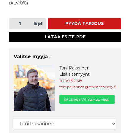
(ALV 0%)
kpl
PYYDÄ TARJOUS
LATAA ESITE-PDF
Valitse myyjä :
Toni Pakarinen
Lisälaitemyynti
0400 512 618
toni.pakarinen@realmachinery.fi
Lähetä WhatsApp viesti