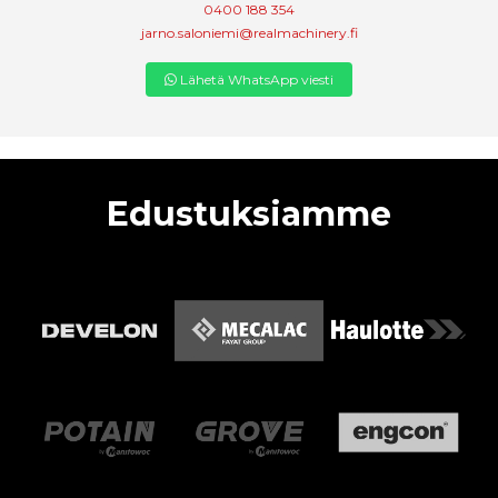
0400 188 354
jarno.saloniemi@realmachinery.fi
Lähetä WhatsApp viesti
Edustuksiamme