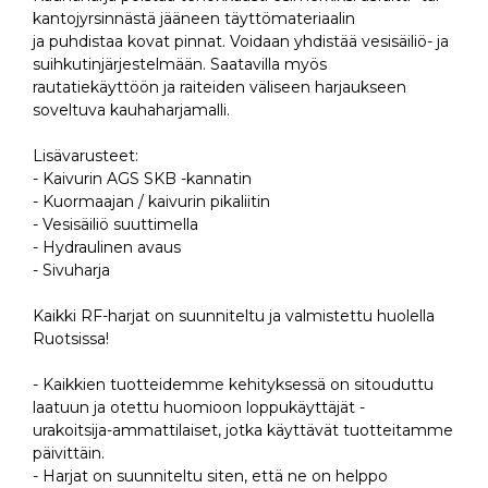
kantojyrsinnästä jääneen täyttömateriaalin
ja puhdistaa kovat pinnat. Voidaan yhdistää vesisäiliö- ja
suihkutinjärjestelmään. Saatavilla myös
rautatiekäyttöön ja raiteiden väliseen harjaukseen
soveltuva kauhaharjamalli.
Lisävarusteet:
- Kaivurin AGS SKB -kannatin
- Kuormaajan / kaivurin pikaliitin
- Vesisäiliö suuttimella
- Hydraulinen avaus
- Sivuharja
Kaikki RF-harjat on suunniteltu ja valmistettu huolella
Ruotsissa!
- Kaikkien tuotteidemme kehityksessä on sitouduttu
laatuun ja otettu huomioon loppukäyttäjät -
urakoitsija-ammattilaiset, jotka käyttävät tuotteitamme
päivittäin.
- Harjat on suunniteltu siten, että ne on helppo