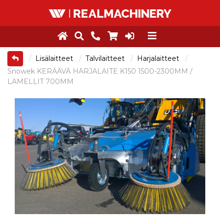
Lisälaitteet
Talvilaitteet
Harjalaitteet
Snowek KERÄÄVÄ HARJALAITE K150 1500-2300MM /
LAMELLIT 700MM