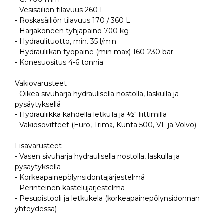
- Vesisäiliön tilavuus 260 L
- Roskasäiliön tilavuus 170 / 360 L
- Harjakoneen tyhjäpaino 700 kg
- Hydraulituotto, min. 35 l/min
- Hydrauliikan työpaine (min-max) 160-230 bar
- Konesuositus 4-6 tonnia
Vakiovarusteet
- Oikea sivuharja hydraulisella nostolla, laskulla ja
pysäytyksellä
- Hydrauliikka kahdella letkulla ja ½" liittimillä
- Vakiosovitteet (Euro, Trima, Kunta 500, VL ja Volvo)
Lisävarusteet
- Vasen sivuharja hydraulisella nostolla, laskulla ja
pysäytyksellä
- Korkeapainepölynsidontajärjestelmä
- Perinteinen kastelujärjestelmä
- Pesupistooli ja letkukela (korkeapainepölynsidonnan
yhteydessä)