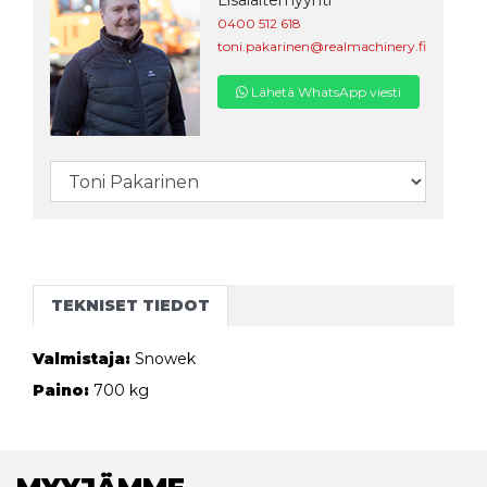
Lisälaitemyynti
0400 512 618
toni.pakarinen@realmachinery.fi
Lähetä WhatsApp viesti
TEKNISET TIEDOT
Valmistaja:
Snowek
Paino:
700 kg