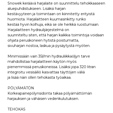
Snowek keräävä harjalaite on suunnittelu tehokkaaseen
aluepuhdistukseen. Lisäksi harjan
kestävyyteen ja toimintaan on kiinnitetty erityistä
huomiota. Harjalaitteen kuumasinkitty runko
kestää hyvin kolhuja, eikä se ole herkkä ruostumaan.
Harjalaitteen hydraulijärjestelmä on
suunniteltu siten, että harjan kaikkia toimintoja voidaan
ohjata peruskoneen hytistä poistumatta,
sivuharjan nostoa, laskua ja pysäytystä myöten.
Minimissään vain 35l/min hydrauliikkaöljyn tarve
mahdollistaa harjalaitteen käytön myös
pienemmissä peruskoneissa. Lisäksi jopa 320 litran
integroitu vesisäiliö kasvattaa täyttöjen väliä
ja lisää näin ollen tehokasta työaikaa.
PÖLYÄMÄTÖN
Korkeapainepölynsidonta takaa pölyämättömän
harjauksen ja vähäisen vedenkulutuksen.
TEHOKAS