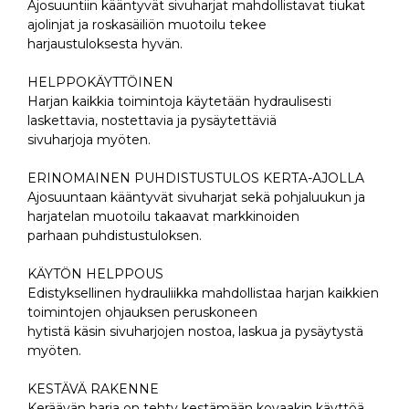
Ajosuuntiin kääntyvät sivuharjat mahdollistavat tiukat
ajolinjat ja roskasäiliön muotoilu tekee
harjaustuloksesta hyvän.
HELPPOKÄYTTÖINEN
Harjan kaikkia toimintoja käytetään hydraulisesti
laskettavia, nostettavia ja pysäytettäviä
sivuharjoja myöten.
ERINOMAINEN PUHDISTUSTULOS KERTA-AJOLLA
Ajosuuntaan kääntyvät sivuharjat sekä pohjaluukun ja
harjatelan muotoilu takaavat markkinoiden
parhaan puhdistustuloksen.
KÄYTÖN HELPPOUS
Edistyksellinen hydrauliikka mahdollistaa harjan kaikkien
toimintojen ohjauksen peruskoneen
hytistä käsin sivuharjojen nostoa, laskua ja pysäytystä
myöten.
KESTÄVÄ RAKENNE
Keräävän harja on tehty kestämään kovaakin käyttöä.