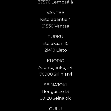
37570 Lempäälä
VANTAA
Kiitoradantie 4
01530 Vantaa
TURKU
Eteläkaari 10
21410 Lieto
KUOPIO
Asentajankuja 4
70900 Siilinjärvi
SEINÄJOKI
Rengastie 13
60120 Seinäjoki
OULU