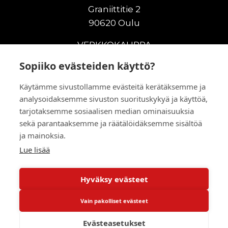
Graniittitie 2
90620 Oulu
VERKKOKAUPPA
Sopiiko evästeiden käyttö?
Uudet maanrakennuskoneet
Uudet nostokoneet
Käytämme sivustollamme evästeitä kerätäksemme ja
Vuokrakoneet
analysoidaksemme sivuston suorituskykyä ja käyttöä,
Kampanjat
tarjotaksemme sosiaalisen median ominaisuuksia
Vaihtokoneet
sekä parantaaksemme ja räätälöidäksemme sisältöä
ja mainoksia.
Murskaus ja seulonta
Lisälaitteet
Lue lisää
Huolto ja varaosat
Hyväksy evästeet
© 2026 RealMachinery Oy
Vain pakolliset evästeet
Powered by
Evästeasetukset