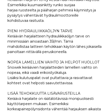
Esimerkiksi kuumasinkitty runko suojaa
harjaa ruosteelta ja pääharjan pehmeä käynnistys ja
pysäytys vähentävät hydraulimoottoreille
kohdistuvaa rasitusta.
PIENI HYDRAULIIKKAÖLJYN TARVE
Keräävän harjalaitteen hydrauliikkaöljyn tarve on
minimissään ainoastaan 35l/min. Tämä
mahdollistaa laitteen tehokkaan käytön lähes jokaisella
painoltaan riittävällä peruskoneella.
NOPEA LAMELLIEN VAIHTO JA HELPOT HUOLLOT
Snowek keräävien harjalaitteiden lamellien vaihto on
nopeaa, eikä vaadi erikoistyökaluja.
Lisäksi kulutuspalat ovat pultattavia ja rasvattavat
kohteet ovat helposti saavutettavissa.
LISÄÄ TEHOKKUUTTA LISÄVARUSTEILLA
Keräävä harjalaite on räätälöitävissä monipuolisesti
käyttötarpeen mukaan. Esimerkiksi
korkeapainepölynsidonta vähentää harjauksen aikaista