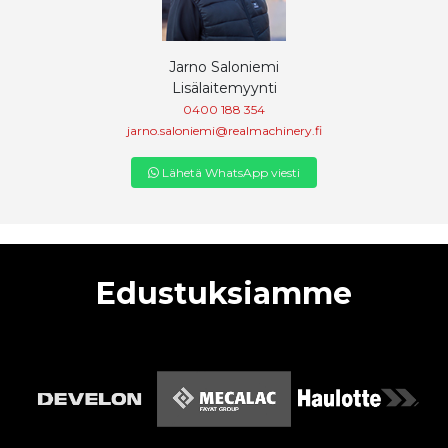
Jarno Saloniemi
Lisälaitemyynti
0400 188 354
jarno.saloniemi@realmachinery.fi
Lähetä WhatsApp viesti
Edustuksiamme