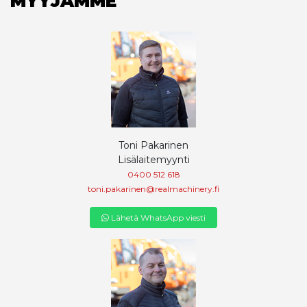
MYYJÄMME
Toni Pakarinen
Lisälaitemyynti
0400 512 618
toni.pakarinen@realmachinery.fi
Lähetä WhatsApp viesti