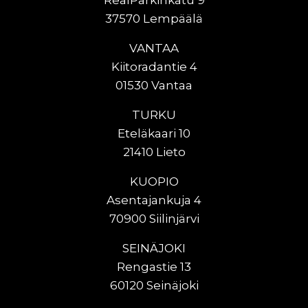
RealParkinkatu 9
37570 Lempäälä
VANTAA
Kiitoradantie 4
01530 Vantaa
TURKU
Eteläkaari 10
21410 Lieto
KUOPIO
Asentajankuja 4
70900 Siilinjärvi
SEINÄJOKI
Rengastie 13
60120 Seinäjoki