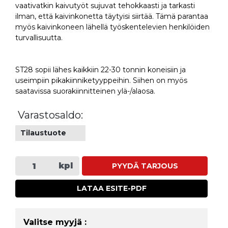
vaativatkin kaivutyöt sujuvat tehokkaasti ja tarkasti
ilman, että kaivinkonetta täytyisi siirtää. Tämä parantaa
myös kaivinkoneen lähellä työskentelevien henkilöiden
turvallisuutta.
ST28 sopii lähes kaikkiin 22-30 tonnin koneisiin ja
useimpiin pikakiinniketyyppeihin. Siihen on myös
saatavissa suorakiinnitteinen ylä-/alaosa.
Varastosaldo:
Tilaustuote
kpl
PYYDÄ TARJOUS
LATAA ESITE-PDF
Valitse myyjä :