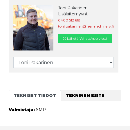
Toni Pakarinen
Lisälaitemyynti
0400 512 618
toni.pakarinen@realmachinery.fi
Lähetä WhatsApp viesti
TEKNISET TIEDOT
TEKNINEN ESITE
Valmistaja:
SMP