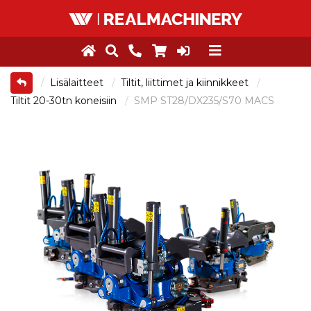
Lisälaitteet
Tiltit, liittimet ja kiinnikkeet
Tiltit 20-30tn koneisiin
SMP ST28/DX235/S70 MACS