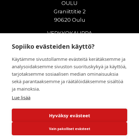
OULU
Graniittitie 2
90620 Oulu
VERKKOKAUPPA
Sopiiko evästeiden käyttö?
Uudet maanrakennuskoneet
Uudet nostokoneet
Käytämme sivustollamme evästeitä kerätäksemme ja
Vuokrakoneet
analysoidaksemme sivuston suorituskykyä ja käyttöä,
Kampanjat
tarjotaksemme sosiaalisen median ominaisuuksia
Vaihtokoneet
sekä parantaaksemme ja räätälöidäksemme sisältöä
Murskaus ja seulonta
ja mainoksia.
Lisälaitteet
Lue lisää
Huolto ja varaosat
Hyväksy evästeet
© 2026 RealMachinery Oy
Vain pakolliset evästeet
Powered by