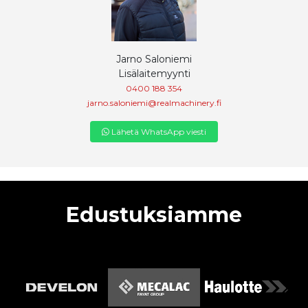
Jarno Saloniemi
Lisälaitemyynti
0400 188 354
jarno.saloniemi@realmachinery.fi
Lähetä WhatsApp viesti
Edustuksiamme