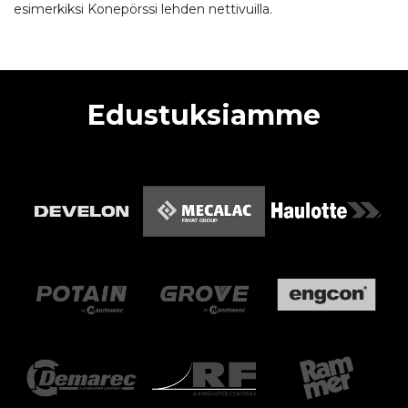
esimerkiksi Konepörssi lehden nettivuilla.
Edustuksiamme