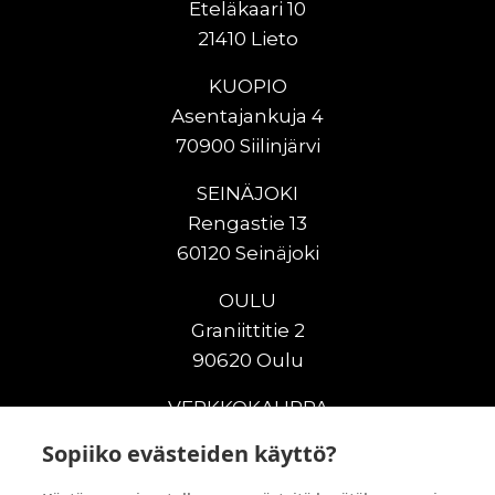
Eteläkaari 10
21410 Lieto
KUOPIO
Asentajankuja 4
70900 Siilinjärvi
SEINÄJOKI
Rengastie 13
60120 Seinäjoki
OULU
Graniittitie 2
90620 Oulu
VERKKOKAUPPA
Sopiiko evästeiden käyttö?
Uudet maanrakennuskoneet
Uudet nostokoneet