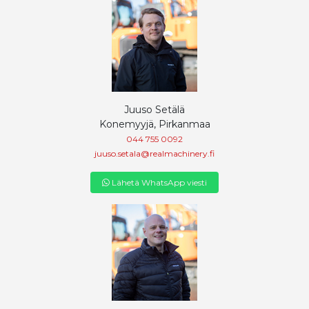
Juuso Setälä
Konemyyjä, Pirkanmaa
044 755 0092
juuso.setala@realmachinery.fi
Lähetä WhatsApp viesti