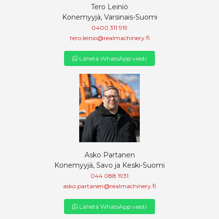
Tero Leiniö
Konemyyjä, Varsinais-Suomi
0400 311 919
tero.leinio@realmachinery.fi
Lähetä WhatsApp viesti
Asko Partanen
Konemyyjä, Savo ja Keski-Suomi
044 088 1931
asko.partanen@realmachinery.fi
Lähetä WhatsApp viesti