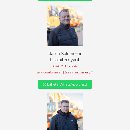
Jarno Saloniemi
Lisälaitemyynti
0400 188 354
jarno.saloniemi@realmachinery.fi
Lähetä WhatsApp viesti