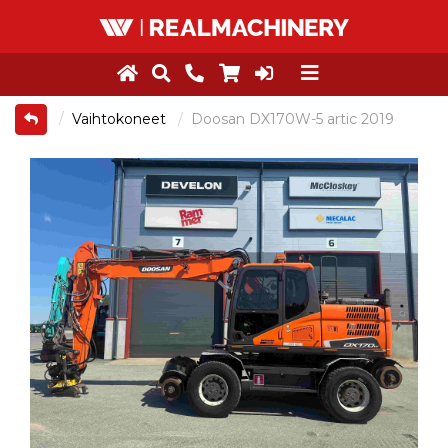
Vaihtokoneet
Doosan DX170W-5 artic 2019