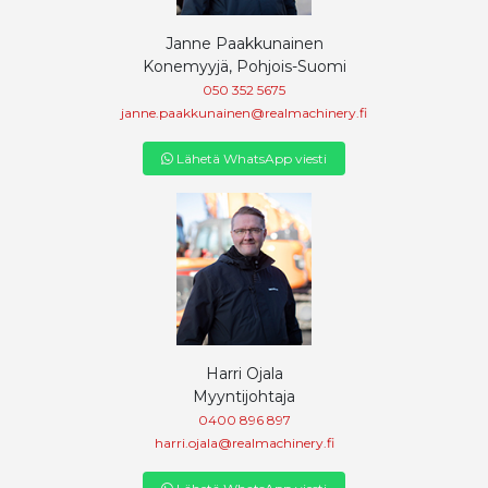
Janne Paakkunainen
Konemyyjä, Pohjois-Suomi
050 352 5675
janne.paakkunainen@realmachinery.fi
Lähetä WhatsApp viesti
Harri Ojala
Myyntijohtaja
0400 896 897
harri.ojala@realmachinery.fi