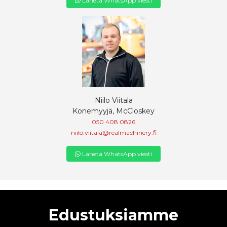
Lähetä WhatsApp viesti
Niilo Viitala
Konemyyjä, McCloskey
050 408 0826
niilo.viitala@realmachinery.fi
Lähetä WhatsApp viesti
Edustuksiamme