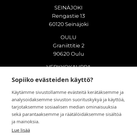
SEINÄJOKI
Rengastie 13
60120 Seinäjoki
OULU
Graniittitie 2
90620 Oulu
VERKKOKAUPPA
Sopiiko evästeiden käyttö?
Uudet maanrakennuskoneet
Uudet nostokoneet
Käytämme sivustollamme evästeitä kerätäksemme ja
Vuokrakoneet
analysoidaksemme sivuston suorituskykyä ja käyttöä,
Kampanjat
tarjotaksemme sosiaalisen median ominaisuuksia
Vaihtokoneet
sekä parantaaksemme ja räätälöidäksemme sisältöä
Murskaus ja seulonta
ja mainoksia.
Lisälaitteet
Lue lisää