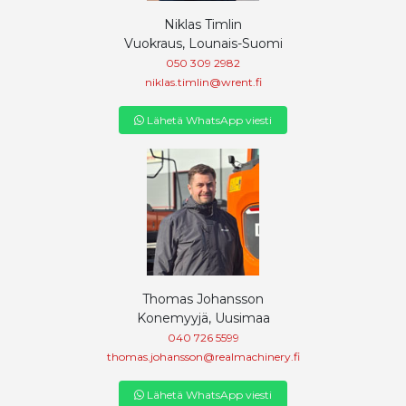
Niklas Timlin
Vuokraus, Lounais-Suomi
050 309 2982
niklas.timlin@wrent.fi
Lähetä WhatsApp viesti
Thomas Johansson
Konemyyjä, Uusimaa
040 726 5599
thomas.johansson@realmachinery.fi
Lähetä WhatsApp viesti