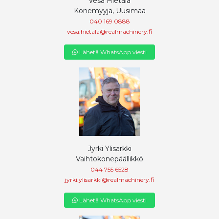
Vesa Hietala
Konemyyjä, Uusimaa
040 169 0888
vesa.hietala@realmachinery.fi
Lähetä WhatsApp viesti
Jyrki Ylisarkki
Vaihtokonepäällikkö
044 755 6528
jyrki.ylisarkki@realmachinery.fi
Lähetä WhatsApp viesti