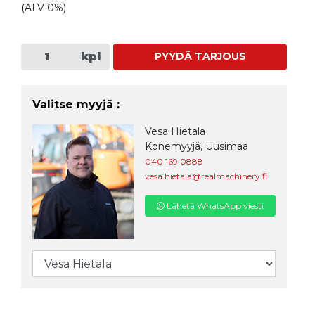
(ALV 0%)
kpl
PYYDÄ TARJOUS
Valitse myyjä :
Vesa Hietala
Konemyyjä, Uusimaa
040 169 0888
vesa.hietala@realmachinery.fi
Lähetä WhatsApp viesti