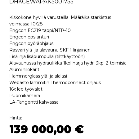
DHKCEWAPAK5001755
Kiskokone hyvillä varusteilla. Määräikaistarkistus
voimassa 10/28
Engcon EC219 tappi/NTP-10
Engcon eps anturi
Engcon pyöräohjaus
Rasvari ylä- ja alavaunu SKF 1-linjainen
Lisälinja lisäpumpulla (tilttkäyttöön)
Alavaunussa hydrauliikka 1kpl harja hydr. 3kpl 2-toimisia.
Alumiinilokarit
Hammerglass ylä- ja alalasi
Webasto lämmitin Thermoconnect ohjaus
16x led työvalot
Puomikamera
LA-Tangentti kahvassa.
Hinta:
139 000,00 €