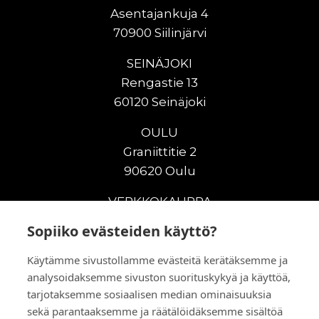
Asentajankuja 4
70900 Siilinjärvi
SEINÄJOKI
Rengastie 13
60120 Seinäjoki
OULU
Graniittitie 2
90620 Oulu
VERKKOKAUPPA
Sopiiko evästeiden käyttö?
Uudet maanrakennuskoneet
Uudet nostokoneet
Käytämme sivustollamme evästeitä kerätäksemme ja
Vuokrakoneet
analysoidaksemme sivuston suorituskykyä ja käyttöä,
Kampanjat
tarjotaksemme sosiaalisen median ominaisuuksia
Vaihtokoneet
sekä parantaaksemme ja räätälöidäksemme sisältöä