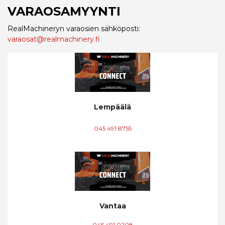
VARAOSAMYYNTI
RealMachineryn varaosien sähköposti:
varaosat@realmachinery.fi
Lempäälä
045 491 8755
Vantaa
045 491 0208