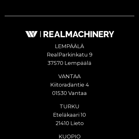
LEMPÄÄLÄ
RealParkinkatu 9
37570 Lempäälä
VANTAA
Kiitoradantie 4
01530 Vantaa
TURKU
Eteläkaari 10
21410 Lieto
KUOPIO