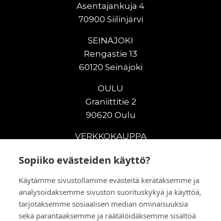
Asentajankuja 4
70900 Siilinjärvi
SEINÄJOKI
Rengastie 13
60120 Seinäjoki
OULU
Graniittitie 2
90620 Oulu
VERKKOKAUPPA
Uudet maanrakennuskoneet
Sopiiko evästeiden käyttö?
Uudet nostokoneet
Käytämme sivustollamme evästeitä kerätäksemme ja
Vuokrakoneet
analysoidaksemme sivuston suorituskykyä ja käyttöä,
Kampanjat
tarjotaksemme sosiaalisen median ominaisuuksia
Vaihtokoneet
sekä parantaaksemme ja räätälöidäksemme sisältöä