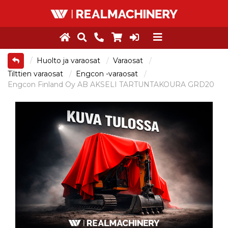
Huolto ja varaosat
Varaosat
Tilttien varaosat
Engcon -varaosat
Engcon Finland Oy AB AKSELI TARTUNTAKOURA GRD20