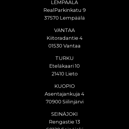
LEMPÄÄLÄ
RealParkinkatu 9
37570 Lempäälä
VANTAA
Kiitoradantie 4
01530 Vantaa
TURKU
Eteläkaari 10
21410 Lieto
KUOPIO
Asentajankuja 4
70900 Siilinjärvi
SEINÄJOKI
Rengastie 13