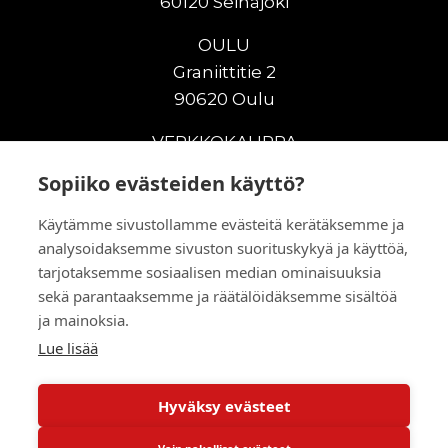
60120 Seinäjoki
OULU
Graniittitie 2
90620 Oulu
VERKKOKAUPPA
Sopiiko evästeiden käyttö?
Uudet maanrakennuskoneet
Uudet nostokoneet
Käytämme sivustollamme evästeitä kerätäksemme ja
Vuokrakoneet
analysoidaksemme sivuston suorituskykyä ja käyttöä,
Kampanjat
tarjotaksemme sosiaalisen median ominaisuuksia
Vaihtokoneet
sekä parantaaksemme ja räätälöidäksemme sisältöä
Murskaus ja seulonta
ja mainoksia.
Lisälaitteet
Lue lisää
Huolto ja varaosat
Hyväksy evästeet
© 2026 RealMachinery Oy