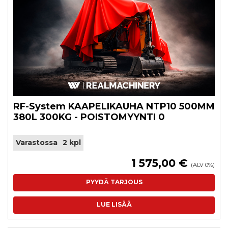
RF-System KAAPELIKAUHA NTP10 500MM
380L 300KG - POISTOMYYNTI 0
Varastossa
2 kpl
1 575,00 €
(ALV 0%)
PYYDÄ TARJOUS
LUE LISÄÄ