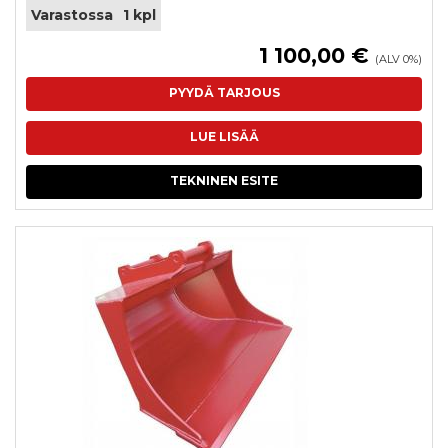
Varastossa
1 kpl
1 100,00 €
(ALV 0%)
PYYDÄ TARJOUS
LUE LISÄÄ
TEKNINEN ESITE