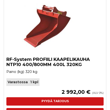
RF-System PROFIILI KAAPELIKAUHA
NTP10 400/800MM 400L 320KG
Paino (kg): 320 kg
Varastossa
1 kpl
2 992,00 €
(ALV 0%)
PYYDÄ TARJOUS