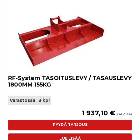
RF-System TASOITUSLEVY / TASAUSLEVY
1800MM 155KG
Varastossa
3 kpl
1 937,10 €
(ALV 0%)
PYYDÄ TARJOUS
LUE LISÄÄ