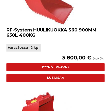
RF-System HUULIKUOKKA S60 900MM
650L 400KG
Varastossa
2 kpl
3 800,00 €
(ALV 0%)
PYYDÄ TARJOUS
LUE LISÄÄ