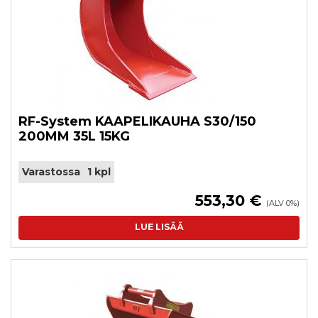
RF-System KAAPELIKAUHA S30/150
200MM 35L 15KG
Varastossa
1 kpl
553,30 €
(ALV 0%)
LUE LISÄÄ