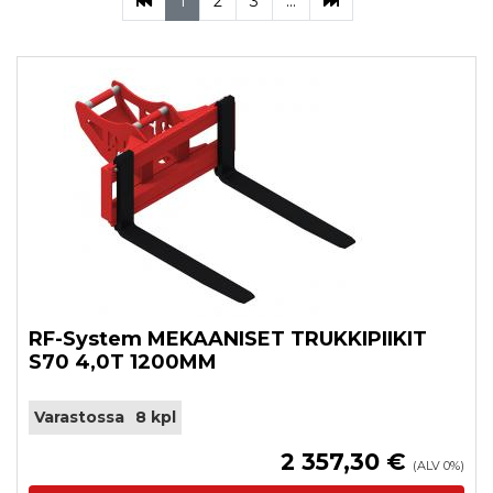
(current)
1
2
3
...
RF-System MEKAANISET TRUKKIPIIKIT
S70 4,0T 1200MM
Varastossa
8 kpl
2 357,30 €
(ALV 0%)