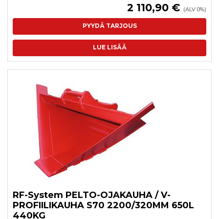
2 110,90 €
(ALV 0%)
PYYDÄ TARJOUS
LUE LISÄÄ
RF-System PELTO-OJAKAUHA / V-
PROFIILIKAUHA S70 2200/320MM 650L
440KG