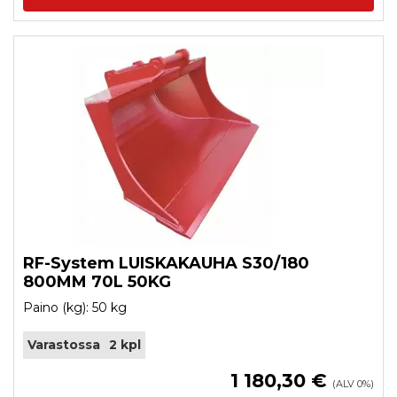
RF-System LUISKAKAUHA S30/180
800MM 70L 50KG
Paino (kg): 50 kg
Varastossa
2 kpl
1 180,30 €
(ALV 0%)