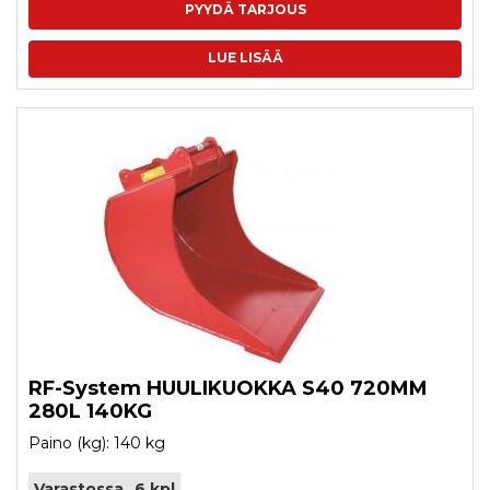
PYYDÄ TARJOUS
LUE LISÄÄ
RF-System HUULIKUOKKA S40 720MM
280L 140KG
Paino (kg): 140 kg
Varastossa
6 kpl