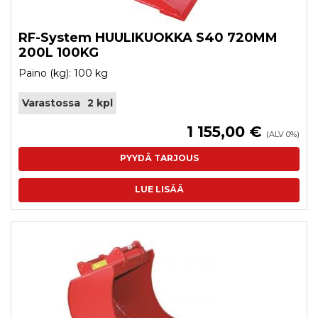
RF-System HUULIKUOKKA S40 720MM
200L 100KG
Paino (kg): 100 kg
Varastossa
2 kpl
1 155,00 €
(ALV 0%)
PYYDÄ TARJOUS
LUE LISÄÄ