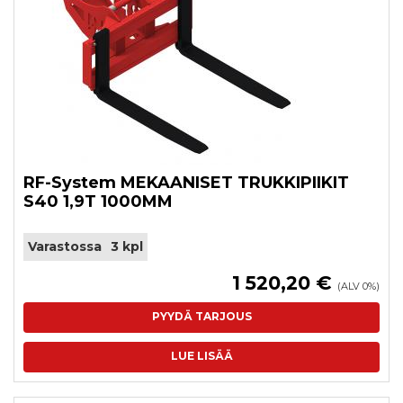
RF-System MEKAANISET TRUKKIPIIKIT
S40 1,9T 1000MM
Varastossa
3 kpl
1 520,20 €
(ALV 0%)
PYYDÄ TARJOUS
LUE LISÄÄ