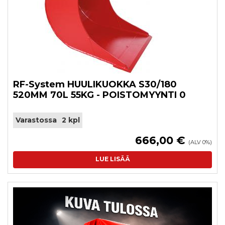
RF-System HUULIKUOKKA S30/180
520MM 70L 55KG - POISTOMYYNTI 0
Varastossa
2 kpl
666,00 €
(ALV 0%)
LUE LISÄÄ