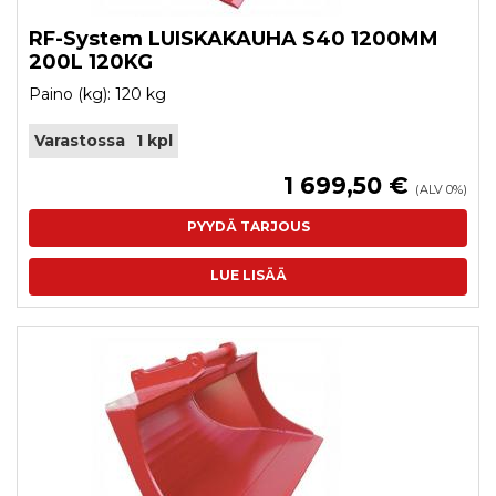
RF-System LUISKAKAUHA S40 1200MM
200L 120KG
Paino (kg): 120 kg
Varastossa
1 kpl
1 699,50 €
(ALV 0%)
PYYDÄ TARJOUS
LUE LISÄÄ