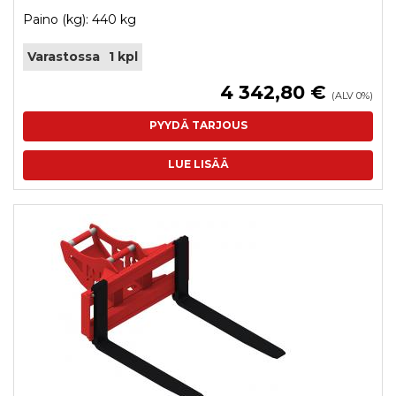
Paino (kg): 440 kg
Varastossa
1 kpl
4 342,80 €
(ALV 0%)
PYYDÄ TARJOUS
LUE LISÄÄ