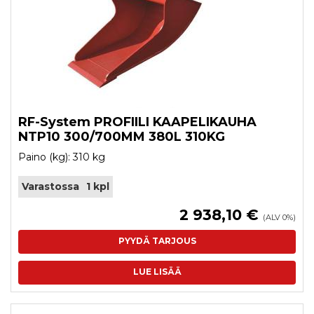
RF-System PROFIILI KAAPELIKAUHA
NTP10 300/700MM 380L 310KG
Paino (kg): 310 kg
Varastossa
1 kpl
2 938,10 €
(ALV 0%)
PYYDÄ TARJOUS
LUE LISÄÄ