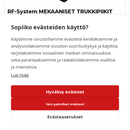
RF-System MEKAANISET TRUKKIPIIKIT
S60 4,0T 1200MM
Sopiiko evästeiden käyttö?
Varastossa
1 kpl
Käytämme sivustollamme evästeitä kerätäksemme ja
2 214,30 €
analysoidaksemme sivuston suorituskykyä ja käyttöä,
(ALV 0%)
tarjotaksemme sosiaalisen median ominaisuuksia
PYYDÄ TARJOUS
sekä parantaaksemme ja räätälöidäksemme sisältöä
ja mainoksia.
LUE LISÄÄ
Lue lisää
Hyväksy evästeet
Vain pakolliset evästeet
Evästeasetukset