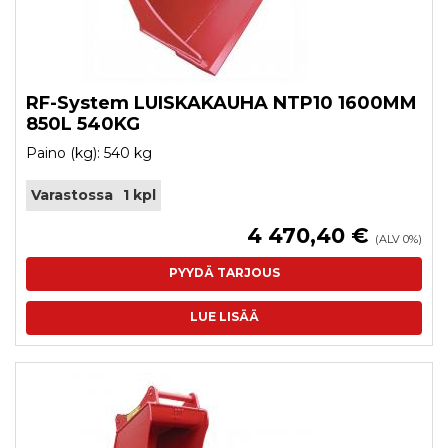
RF-System LUISKAKAUHA NTP10 1600MM
850L 540KG
Paino (kg): 540 kg
Varastossa
1 kpl
4 470,40 €
(ALV 0%)
PYYDÄ TARJOUS
LUE LISÄÄ