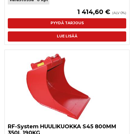
1 414,60 €
(ALV 0%)
PYYDÄ TARJOUS
LUE LISÄÄ
RF-System HUULIKUOKKA S45 800MM
350L 190KG