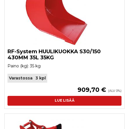
RF-System HUULIKUOKKA S30/150
430MM 35L 35KG
Paino (kg): 35 kg
Varastossa
3 kpl
909,70 €
(ALV 0%)
LUE LISÄÄ