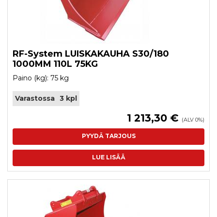
RF-System LUISKAKAUHA S30/180
1000MM 110L 75KG
Paino (kg): 75 kg
Varastossa
3 kpl
1 213,30 €
(ALV 0%)
PYYDÄ TARJOUS
LUE LISÄÄ