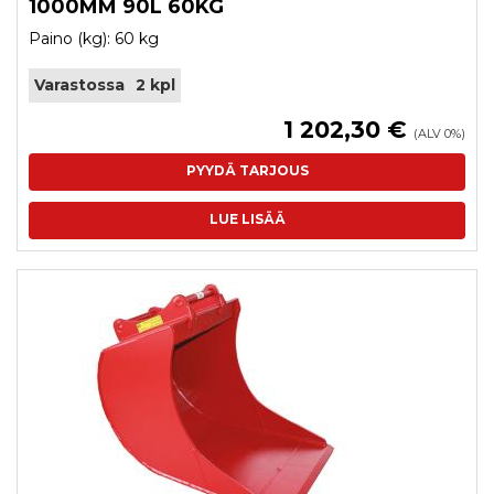
1000MM 90L 60KG
Paino (kg): 60 kg
Varastossa
2 kpl
1 202,30 €
(ALV 0%)
PYYDÄ TARJOUS
LUE LISÄÄ