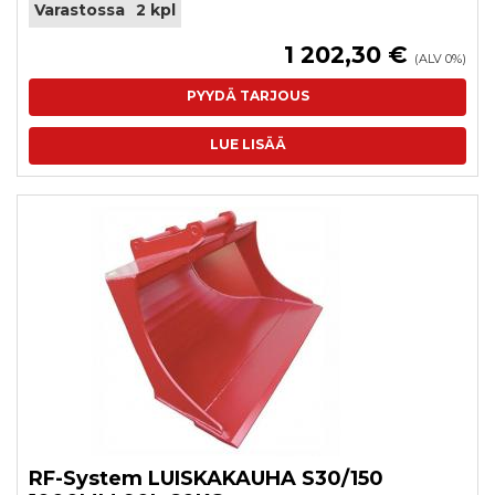
Varastossa
2 kpl
1 202,30 €
(ALV 0%)
PYYDÄ TARJOUS
LUE LISÄÄ
RF-System LUISKAKAUHA S30/150