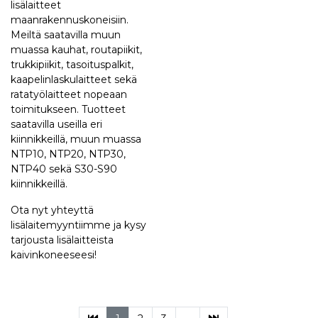
lisälaitteet
maanrakennuskoneisiin.
Meiltä saatavilla muun
muassa kauhat, routapiikit,
trukkipiikit, tasoituspalkit,
kaapelinlaskulaitteet sekä
ratatyölaitteet nopeaan
toimitukseen. Tuotteet
saatavilla useilla eri
kiinnikkeillä, muun muassa
NTP10, NTP20, NTP30,
NTP40 sekä S30-S90
kiinnikkeillä.
Ota nyt yhteyttä
lisälaitemyyntiimme ja kysy
tarjousta lisälaitteista
kaivinkoneeseesi!