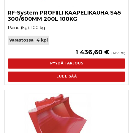
RF-System PROFIILI KAAPELIKAUHA S45
300/600MM 200L 100KG
Paino (kg): 100 kg
Varastossa
4 kpl
1 436,60 €
(ALV 0%)
PYYDÄ TARJOUS
LUE LISÄÄ