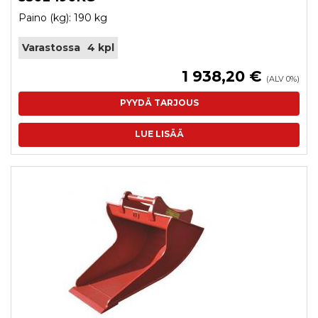
Paino (kg): 190 kg
Varastossa
4 kpl
1 938,20 €
(ALV 0%)
PYYDÄ TARJOUS
LUE LISÄÄ