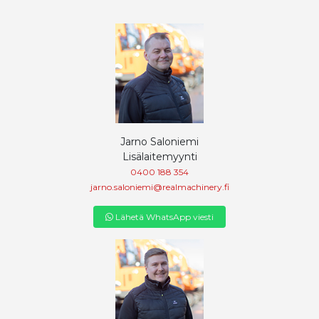
Jarno Saloniemi
Lisälaitemyynti
0400 188 354
jarno.saloniemi@realmachinery.fi
Lähetä WhatsApp viesti