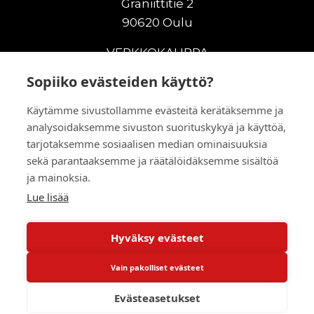
Graniittitie 2
90620 Oulu
VERKKOKAUPPA
Sopiiko evästeiden käyttö?
Uudet maanrakennuskoneet
Uudet nostokoneet
Käytämme sivustollamme evästeitä kerätäksemme ja
Vuokrakoneet
analysoidaksemme sivuston suorituskykyä ja käyttöä,
Kampanjat
tarjotaksemme sosiaalisen median ominaisuuksia
Vaihtokoneet
sekä parantaaksemme ja räätälöidäksemme sisältöä
Murskaus ja seulonta
ja mainoksia.
Lisälaitteet
Lue lisää
Huolto ja varaosat
Hyväksy evästeet
© 2026 RealMachinery Oy
Vain pakolliset evästeet
Powered by
Evästeasetukset