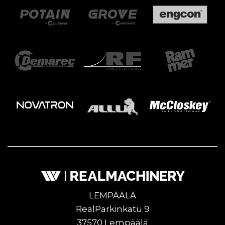
LEMPÄÄLÄ
RealParkinkatu 9
37570 Lempäälä